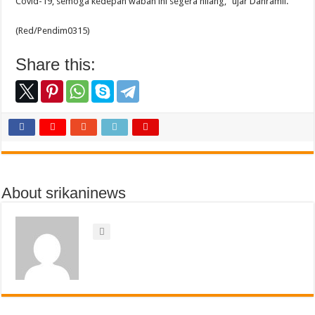
Covid-19, semoga kedepan wabah ini segera hilang,” ujar Danramil.
(Red/Pendim0315)
Share this:
About srikaninews