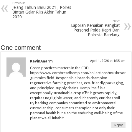
Previous
Jelang Tahun Baru 2021 , Polres
Bintan Gelar Rilis Akhir Tahun
2020
Next
Laporan Kenaikan Pangkat
Personel Polda Kepri Dan
Polresta Barelang
One comment
KevinAnarm
April 1, 2026 at 1:35 am
Green practices matters in the CBD
https://www.cornbreadhemp.com/collections/mushroom-
gummies
field. Responsible brands champion
regenerative farming practices, eco-friendly packaging,
and principled supply chains. Hemp itself is a
exceptionally sustainable crop вЂ” it grows rapidly,
requires negligible water, and inherently enriches soil.
By backing companies committed to environmental
custodianship, consumers champion not only their
personal health but also the enduring well-being of the
planet we all inhabit.
Reply