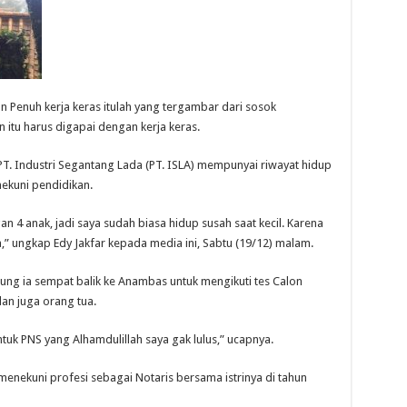
n Penuh kerja keras itulah yang tergambar dari sosok
 itu harus digapai dengan kerja keras.
PT. Industri Segantang Lada (PT. ISLA) mempunyai riwayat hidup
ekuni pendidikan.
n 4 anak, jadi saya sudah biasa hidup susah saat kecil. Karena
a,” ungkap Edy Jakfar kepada media ini, Sabtu (19/12) malam.
dung ia sempat balik ke Anambas untuk mengikuti tes Calon
an juga orang tua.
uk PNS yang Alhamdulillah saya gak lulus,” ucapnya.
menekuni profesi sebagai Notaris bersama istrinya di tahun