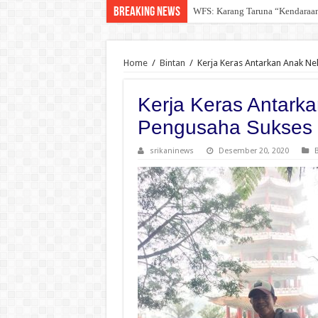
Breaking News
DPD For- WIN Lampung Selatan:
Home
/
Bintan
/
Kerja Keras Antarkan Anak Ne
Kerja Keras Antarka
Pengusaha Sukses
srikaninews
Desember 20, 2020