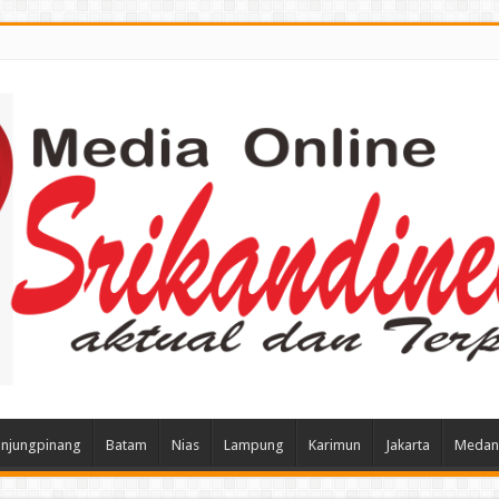
njungpinang
Batam
Nias
Lampung
Karimun
Jakarta
Medan