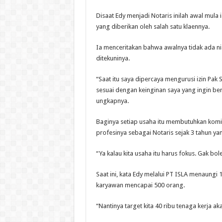
Disaat Edy menjadi Notaris inilah awal mul
yang diberikan oleh salah satu klaennya.
Ia menceritakan bahwa awalnya tidak ada niat
ditekuninya.
“Saat itu saya dipercaya mengurusi izin Pak
sesuai dengan keinginan saya yang ingin be
ungkapnya.
Baginya setiap usaha itu membutuhkan komi
profesinya sebagai Notaris sejak 3 tahun yan
“Ya kalau kita usaha itu harus fokus. Gak bo
Saat ini, kata Edy melalui PT ISLA menaung
karyawan mencapai 500 orang.
“Nantinya target kita 40 ribu tenaga kerja aka