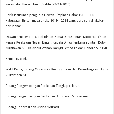
Narkoba Merajalela di Kelurahan Cemara Lubuk Pakam Deli Serdang , Warga R
Kecamatan Bintan Timur, Sabtu (28/11/2020).
Berikut susunan pengurus Dewan Pimpinan Cabang (DPC) HNSI
Kabupaten Bintan masa bhakti 2019 – 2024 yang baru saja dilakukan
perubahan :
Dewan Penasehat : Bupati Bintan, Ketua DPRD Bintan, Kapolres Bintan,
Kepala Kejaksaan Negeri Bintan, Kepala Dinas Perikanan Bintan, Roby
Kurniawan, S.POk, Abdul Wahab, Rasyid Lembaga dan Hendro Sungku.
Ketua : H.Baini.
Wakil Ketua, Bidang Organisasi Keanggotaan dan Kelembagaan : Agus
Zulkarnaen, SE.
Bidang Pengembangan Perikanan Tangkap : Harun.
Bidang Pengembangan Perikanan Budidaya : Musrazano.
Bidang Koperasi dan Usaha : Muradi.