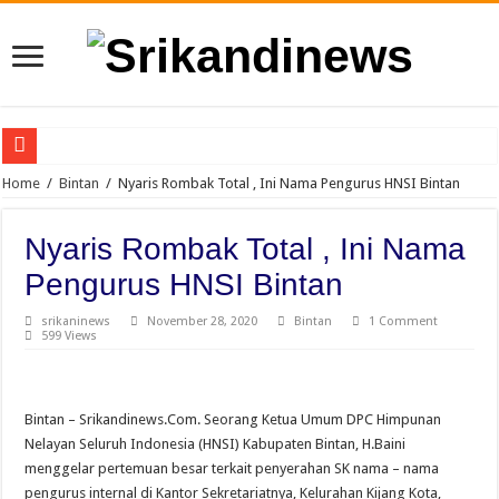
Dikeluarkan dari Grup PLN Menyapa, Srikandinews.com Pertanyakan Sikap PLN:
Home
/
Bintan
/
Nyaris Rombak Total , Ini Nama Pengurus HNSI Bintan
Warga Kecamatan Lubuk Pakam Tanyakan Kapolri : Kapan Kapolresta dan Kasat 
Nyaris Rombak Total , Ini Nama
FORWARSPAM-RI Kritik Pelaksanaan Hari Anak Nasional di Deli Serdang, Sorot
Pengurus HNSI Bintan
Kelalaian Panitia : Menginjak Injak Kewibawaan Bupati Deli Serdang.
srikaninews
November 28, 2020
Bintan
1 Comment
WFS: Karang Taruna “Kendaraan” Bagi Kaum Muda untuk Lampung yang Maju
599 Views
DPD For- WIN Lampung Selatan: Selamat kepada 12 Pejabat JPTP Lampung Sel
Ketum For-WIN Dukung WFS Pimpin Karang Taruna Lampung
Bintan – Srikandinews.Com. Seorang Ketua Umum DPC Himpunan
Resah Warga Kelurahan Cemara Lubuk Pakam , Tanggapan Lurah Cemara, Pesan 
Nelayan Seluruh Indonesia (HNSI) Kabupaten Bintan, H.Baini
Gubernur Sumut Bobby Nasution Sidak Program Berobat Gratis di RSUD dr. M 
menggelar pertemuan besar terkait penyerahan SK nama – nama
pengurus internal di Kantor Sekretariatnya, Kelurahan Kijang Kota,