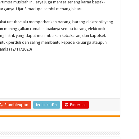
rtimpa musibah ini, saya juga merasa senang karna bapak-
warganya. Ujar Simadupa sambil menangis haru.
at untuk selalu memperhatikan barang-barang elektronik yang
ingin meninggalkan rumah sebaiknya semua barang elektronik
ting listrik yang dapat menimbulkan kebakaran, dan kapolsek
ntuk perduli dan saling membantu kepada keluarga ataupun
kamis (12/11/2020)
Stumbleupon
LinkedIn
Pinterest