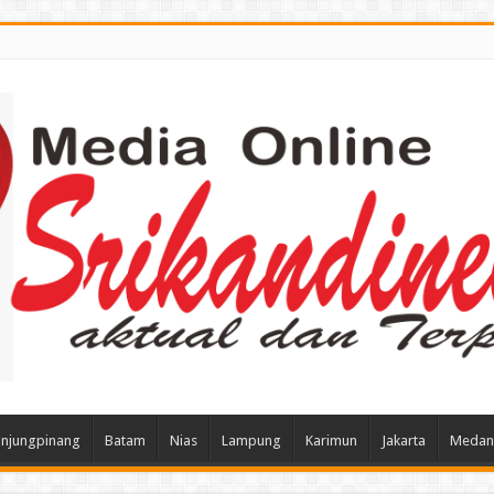
njungpinang
Batam
Nias
Lampung
Karimun
Jakarta
Medan