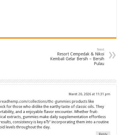
Next
Resort Cempedak & Nikoi
Kembali Gelar Bersih – Bersih
Pulau
Maret 20, 2026 at 11:31 pm
breadhemp.com/collections/thc-gummies
products like
 for those who dislike the earthy taste of classic oils. They
ability, and a enjoyable flavor encounter. Whether fruit-
nical extracts, gummies make daily supplementation effortless
results, consistency is key вЂ” incorporating them into a routine
id levels throughout the day.
Reply