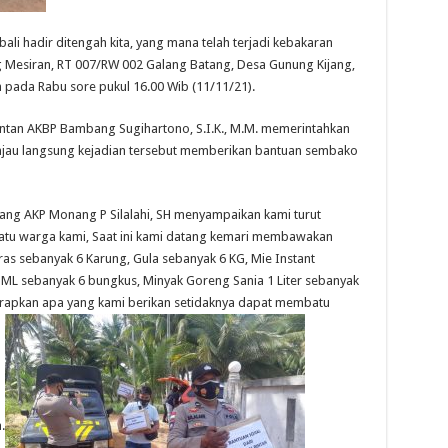
ali hadir ditengah kita, yang mana telah terjadi kebakaran
esiran, RT 007/RW 002 Galang Batang, Desa Gunung Kijang,
pada Rabu sore pukul 16.00 Wib (11/11/21).
ntan AKBP Bambang Sugihartono, S.I.K., M.M. memerintahkan
njau langsung kejadian tersebut memberikan bantuan sembako
jang AKP Monang P Silalahi, SH menyampaikan kami turut
satu warga kami, Saat ini kami datang kemari membawakan
s sebanyak 6 Karung, Gula sebanyak 6 KG, Mie Instant
ML sebanyak 6 bungkus, Minyak Goreng Sania 1 Liter sebanyak
arapkan apa yang kami berikan setidaknya dapat membatu
.