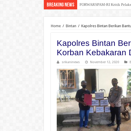
Breaking News
Kelalaian Panitia : Menginjak 
Home
/
Bintan
/
Kapolres Bintan Berikan Ban
Kapolres Bintan Be
Korban Kebakaran 
srikaninews
November 12, 2020