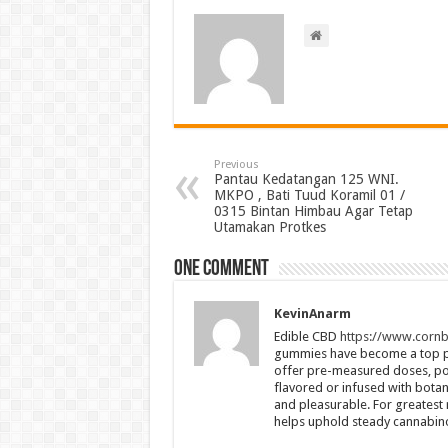
Previous
Pantau Kedatangan 125 WNI.
MKPO , Bati Tuud Koramil 01 /
0315 Bintan Himbau Agar Tetap
Utamakan Protkes
One comment
KevinAnarm
Edible CBD
https://www.corn
gummies have become a top pick
offer pre-measured doses, port
flavored or infused with bota
and pleasurable. For greatest 
helps uphold steady cannabino