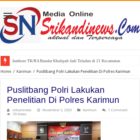
Jambore TK/RA Bandar Khalipah Jadi Teladan di 21 Kecamatan
Sah, Secara Aklamasi WFS Pimpin Karang Taruna Provinsi Lampung Perio
Home
/
Karimun
/
Puslitbang Polri Lakukan Penelitian Di Polres Karimun
Puslitbang Polri Lakukan
Penelitian Di Polres Karimun
srikaninews
November 5, 2020
Karimun
1 Comment
39 Views