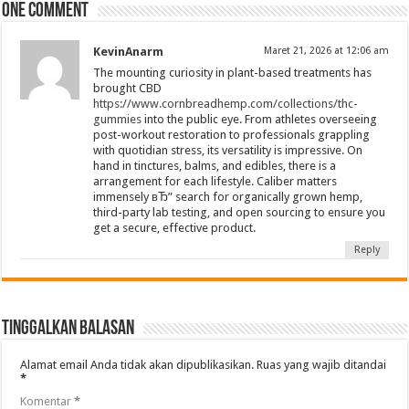
One comment
KevinAnarm
Maret 21, 2026 at 12:06 am
The mounting curiosity in plant-based treatments has
brought CBD
https://www.cornbreadhemp.com/collections/thc-
gummies
into the public eye. From athletes overseeing
post-workout restoration to professionals grappling
with quotidian stress, its versatility is impressive. On
hand in tinctures, balms, and edibles, there is a
arrangement for each lifestyle. Caliber matters
immensely вЂ” search for organically grown hemp,
third-party lab testing, and open sourcing to ensure you
get a secure, effective product.
Reply
Tinggalkan Balasan
Alamat email Anda tidak akan dipublikasikan.
Ruas yang wajib ditandai
*
Komentar
*