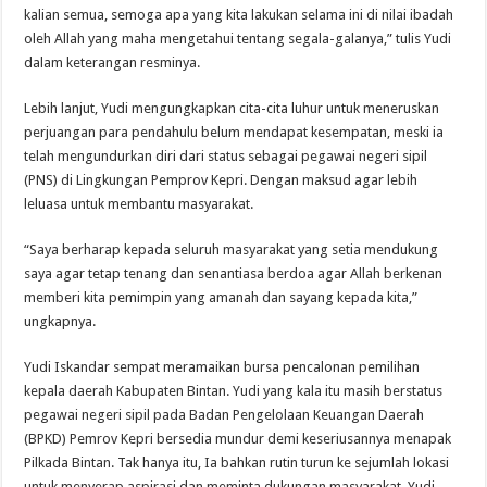
kalian semua, semoga apa yang kita lakukan selama ini di nilai ibadah
oleh Allah yang maha mengetahui tentang segala-galanya,” tulis Yudi
dalam keterangan resminya.
Lebih lanjut, Yudi mengungkapkan cita-cita luhur untuk meneruskan
perjuangan para pendahulu belum mendapat kesempatan, meski ia
telah mengundurkan diri dari status sebagai pegawai negeri sipil
(PNS) di Lingkungan Pemprov Kepri. Dengan maksud agar lebih
leluasa untuk membantu masyarakat.
“Saya berharap kepada seluruh masyarakat yang setia mendukung
saya agar tetap tenang dan senantiasa berdoa agar Allah berkenan
memberi kita pemimpin yang amanah dan sayang kepada kita,”
ungkapnya.
Yudi Iskandar sempat meramaikan bursa pencalonan pemilihan
kepala daerah Kabupaten Bintan. Yudi yang kala itu masih berstatus
pegawai negeri sipil pada Badan Pengelolaan Keuangan Daerah
(BPKD) Pemrov Kepri bersedia mundur demi keseriusannya menapak
Pilkada Bintan. Tak hanya itu, Ia bahkan rutin turun ke sejumlah lokasi
untuk menyerap aspirasi dan meminta dukungan masyarakat. Yudi