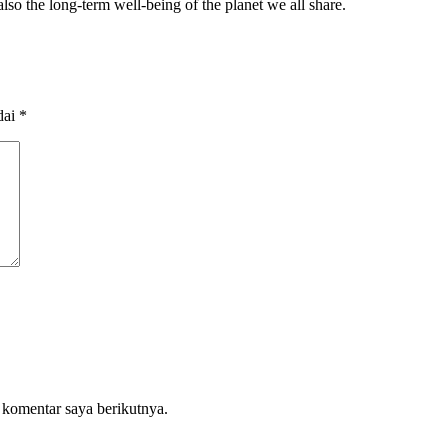
lso the long-term well-being of the planet we all share.
dai
*
 komentar saya berikutnya.