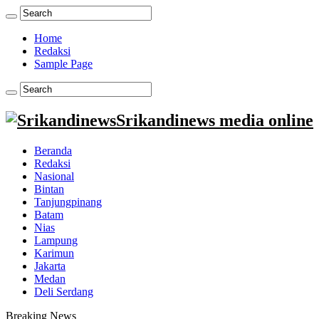
Home
Redaksi
Sample Page
Srikandinews media online
Beranda
Redaksi
Nasional
Bintan
Tanjungpinang
Batam
Nias
Lampung
Karimun
Jakarta
Medan
Deli Serdang
Breaking News