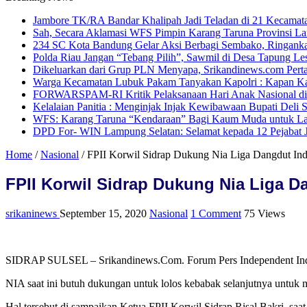
Jambore TK/RA Bandar Khalipah Jadi Teladan di 21 Kecamat
Sah, Secara Aklamasi WFS Pimpin Karang Taruna Provinsi L
234 SC Kota Bandung Gelar Aksi Berbagi Sembako, Ringank
Polda Riau Jangan “Tebang Pilih”, Sawmil di Desa Tapung Les
Dikeluarkan dari Grup PLN Menyapa, Srikandinews.com Perta
Warga Kecamatan Lubuk Pakam Tanyakan Kapolri : Kapan Kapo
FORWARSPAM-RI Kritik Pelaksanaan Hari Anak Nasional di De
Kelalaian Panitia : Menginjak Injak Kewibawaan Bupati Deli 
WFS: Karang Taruna “Kendaraan” Bagi Kaum Muda untuk L
DPD For- WIN Lampung Selatan: Selamat kepada 12 Pejabat
Home
/
Nasional
/
FPII Korwil Sidrap Dukung Nia Liga Dangdut Indo
FPII Korwil Sidrap Dukung Nia Liga Da
srikaninews
September 15, 2020
Nasional
1 Comment
75 Views
SIDRAP SULSEL – Srikandinews.Com. Forum Pers Independent Indon
NIA saat ini butuh dukungan untuk lolos kebabak selanjutnya untuk m
Hal tersebut di sampaikan Ketua FPII Korwil Sidrap Risal Bakri, saa