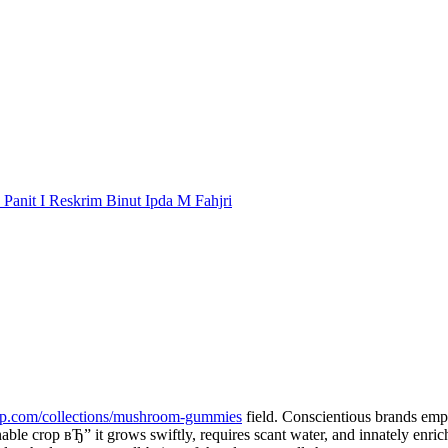
Panit I Reskrim Binut Ipda M Fahjri
p.com/collections/mushroom-gummies
field. Conscientious brands emph
ainable crop вЂ” it grows swiftly, requires scant water, and innately en