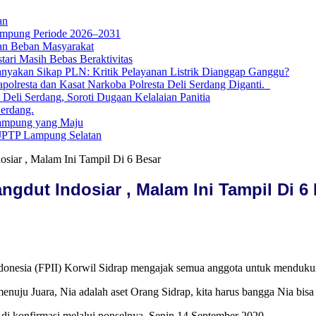
an
ampung Periode 2026–2031
an Beban Masyarakat
tari Masih Bebas Beraktivitas
nyakan Sikap PLN: Kritik Pelayanan Listrik Dianggap Ganggu?
lresta dan Kasat Narkoba Polresta Deli Serdang Diganti.
li Serdang, Soroti Dugaan Kelalaian Panitia
Serdang.
ampung yang Maju
 JPTP Lampung Selatan
siar , Malam Ini Tampil Di 6 Besar
ngdut Indosiar , Malam Ini Tampil Di 6
esia (FPII) Korwil Sidrap mengajak semua anggota untuk mendukun
enuju Juara, Nia adalah aset Orang Sidrap, kita harus bangga Nia bisa
t di konfirmasi melalui ponselnya, Senin 14 September 2020.