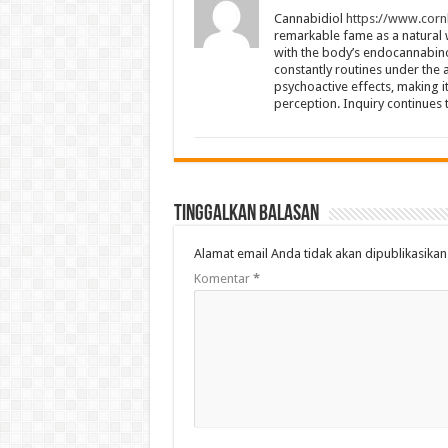
Cannabidiol
https://www.cor
remarkable fame as a natural w
with the body’s endocannabinoi
constantly routines under the a
psychoactive effects, making i
perception. Inquiry continues t
Tinggalkan Balasan
Alamat email Anda tidak akan dipublikasikan
Komentar
*