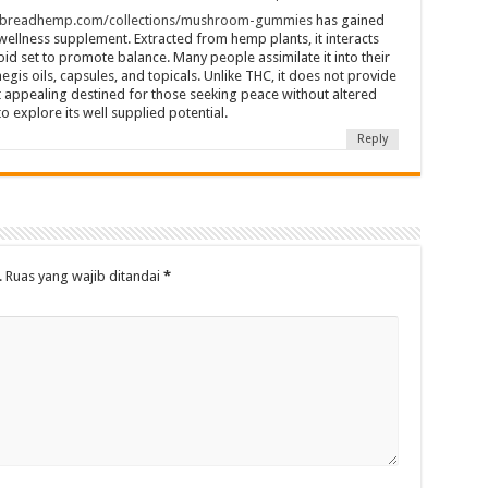
nbreadhemp.com/collections/mushroom-gummies
has gained
ellness supplement. Extracted from hemp plants, it interacts
d set to promote balance. Many people assimilate it into their
egis oils, capsules, and topicals. Unlike THC, it does not provide
t appealing destined for those seeking peace without altered
o explore its well supplied potential.
Reply
.
Ruas yang wajib ditandai
*