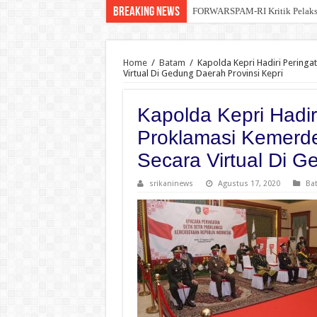
Breaking News
FORWARSPAM-RI Kritik Pelaksana
Home
/
Batam
/
Kapolda Kepri Hadiri Peringa
Virtual Di Gedung Daerah Provinsi Kepri
Kapolda Kepri Hadiri
Proklamasi Kemerde
Secara Virtual Di G
srikaninews
Agustus 17, 2020
Ba