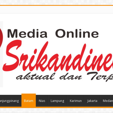
anjungpinang
Batam
Nias
Lampung
Karimun
Jakarta
Medan