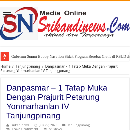
Gubernur Sumut Bobby Nasution Sidak Program Berobat Gratis di RSUD d
Home
/
Tanjungpinang
/
Danpasmar – 1 Tatap Muka Dengan Prajurit
Petarung Yonmarhanlan IV Tanjungpinang
Danpasmar – 1 Tatap Muka
Dengan Prajurit Petarung
Yonmarhanlan IV
Tanjungpinang
srikaninews
Juli 27, 2020
Tanjungpinang
Leave a comment
53 Views