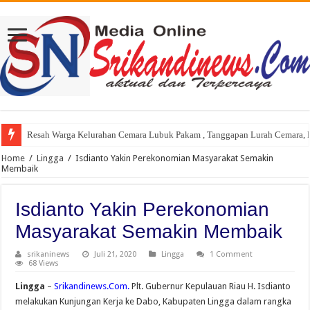
Resah Warga Kelurahan Cemara Lubuk Pakam , Tanggapan Lurah Cemara, P
Home
/
Lingga
/
Isdianto Yakin Perekonomian Masyarakat Semakin
Membaik
Isdianto Yakin Perekonomian
Masyarakat Semakin Membaik
srikaninews
Juli 21, 2020
Lingga
1 Comment
68 Views
Lingga
–
Srikandinews.Com.
Plt. Gubernur Kepulauan Riau H. Isdianto
melakukan Kunjungan Kerja ke Dabo, Kabupaten Lingga dalam rangka