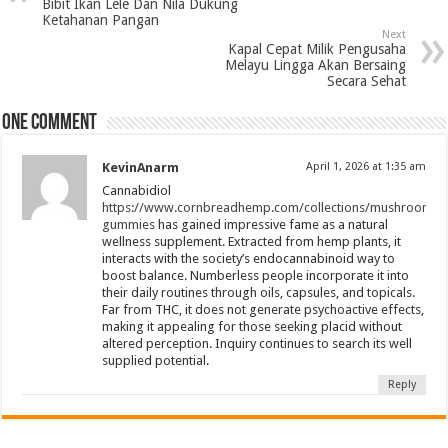
Bibit Ikan Lele Dan Nila Dukung
Ketahanan Pangan
Next
Kapal Cepat Milik Pengusaha
Melayu Lingga Akan Bersaing
Secara Sehat
One comment
KevinAnarm
April 1, 2026 at 1:35 am
Cannabidiol
https://www.cornbreadhemp.com/collections/mushroom-
gummies
has gained impressive fame as a natural
wellness supplement. Extracted from hemp plants, it
interacts with the society’s endocannabinoid way to
boost balance. Numberless people incorporate it into
their daily routines through oils, capsules, and topicals.
Far from THC, it does not generate psychoactive effects,
making it appealing for those seeking placid without
altered perception. Inquiry continues to search its well
supplied potential.
Reply