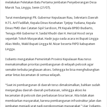
melakukan Peletakan Batu Pertama Jembatan Penyeberangan Desa
Marok Tua, Lingga, Senin (21/07).
Turut mendampingi Plt. Gubernur Kepulauan Riau, Sekretaris Daerah
H.TS. Arif Fadillah, Kepala Dinas Kesehatan Tjetjep Yudiana, Kepala
Dinas PMD dan Catatan Sipil Sardison, Plt Kepala BPBD Budiarto,
Tenaga Ahli Gubernur H. Saidul Khudri dan H. Herizal Hood serya
sejumlah Tokoh Masyarakat. Hadir juga oada acara ini Bupati Lingga
Alias Wello, Wakil Bupati Lingga M. Nizar beserta FKPD kabupatwn
Lingga.
Isdianto mengatakan Pemerintah Provinsi Kepulauan Riau terus
memaksimalkan prioritas pembangunan di wilayah pelosok agar
semakin terbuka jangkauan akses. Sehingga ke bisa menghubungkan
antar lintas kecamatan di semua wilayah.
“Saat ini pembangunan di daerah terus dimaksimalkan, bahkan sudah
menjangkau daerah-daerah perbatasan, sehingga akses ke
kecamatan di pelosok dan perbatasan bisa lancar. Kita tidak akan
membiarkan masyarakat, karena pembangunan infrastruktur jalan dan
jembatan menjadi urat nadi perekonomian masyarakat,” Ujar Isdianto.