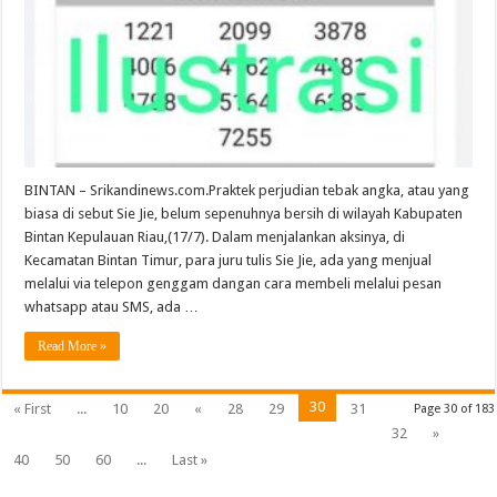
BINTAN – Srikandinews.com.Praktek perjudian tebak angka, atau yang
biasa di sebut Sie Jie, belum sepenuhnya bersih di wilayah Kabupaten
Bintan Kepulauan Riau,(17/7). Dalam menjalankan aksinya, di
Kecamatan Bintan Timur, para juru tulis Sie Jie, ada yang menjual
melalui via telepon genggam dangan cara membeli melalui pesan
whatsapp atau SMS, ada …
Read More »
30
« First
...
10
20
«
28
29
31
Page 30 of 183
32
»
40
50
60
...
Last »