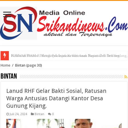
Kelalaian Panitia : Menginjak Injak Kewibawaan Bupati Deli Serdang.
Home
/
Bintan
(page 30)
Bintan
Lanud RHF Gelar Bakti Sosial, Ratusan
Warga Antusias Datangi Kantor Desa
Gunung Kijang.
Juli 24, 2024
Bintan
0