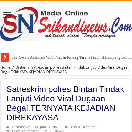
Sah, Secara Aklamasi WFS Pimpin Karang Taruna Provinsi Lampung Perio
Home
/
Bintan
/
Satreskrim polres Bintan Tindak Lanjuti Video Viral Dugaan
Begal.TERNYATA KEJADIAN DIREKAYASA
Satreskrim polres Bintan Tindak
Lanjuti Video Viral Dugaan
Begal.TERNYATA KEJADIAN
DIREKAYASA
srikaninews
Juni 17, 2026
Bintan
,
Headline
Leave a comment
19 Views