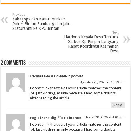
Previous
Kabagops dan Kasat Intelkam
Polres Bintan Sambang dan Jalin
Silaturahmi ke KPU Bintan
Next
Hardono Kepala Desa Tanjung
Garbus Kp Pimpin Langsung
Rapat Koordinasi Keamanan
Desa
2 comments
Създаване на личен профил
Agustus 28, 2025 at 10:59 am
I don’t think the title of your article matches the content
lol. Just kidding, mainly because I had some doubts
after reading the article.
Reply
registrera dig f"or binance
Maret 20, 2026 at 4:01 pm
I don’t think the title of your article matches the content
lol. Just kidding, mainly because I had some doubts