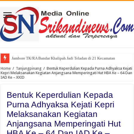
Jambore TK/RA Bandar Khalipah Jadi Teladan di 21 Kecamatan
Sah, Secara Aklamasi WFS Pimpin Karang Taruna Provinsi Lampung Perio
Home
/
Tanjungpinang
/
Bentuk Keperdulian Kepada Purna Adhyaksa Kejati
Kepri Melaksanakan Kegiatan Anjangsana Memperingati Hut HBA Ke – 64 Dan
IAD Ke – XXID
Bentuk Keperdulian Kepada
Purna Adhyaksa Kejati Kepri
Melaksanakan Kegiatan
Anjangsana Memperingati Hut
HBA Ke – 64 Dan IAD Ke –