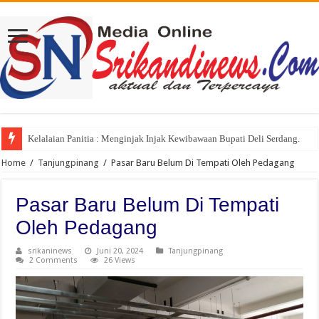
Kelalaian Panitia : Menginjak Injak Kewibawaan Bupati Deli Serdang.
Home
/
Tanjungpinang
/
Pasar Baru Belum Di Tempati Oleh Pedagang
Pasar Baru Belum Di Tempati
Oleh Pedagang
srikaninews
Juni 20, 2024
Tanjungpinang
2 Comments
26 Views