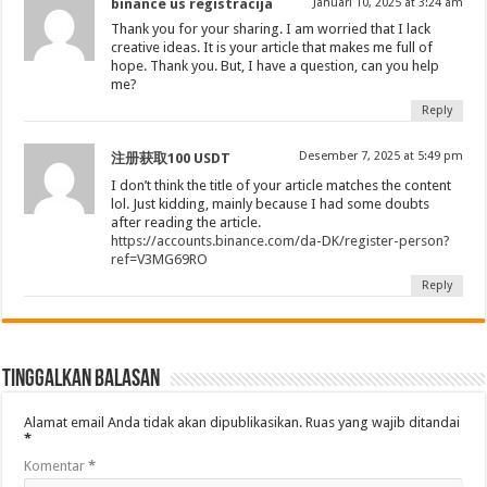
binance us registracija
Januari 10, 2025 at 3:24 am
Thank you for your sharing. I am worried that I lack
creative ideas. It is your article that makes me full of
hope. Thank you. But, I have a question, can you help
me?
Reply
Desember 7, 2025 at 5:49 pm
注册获取100 USDT
I don’t think the title of your article matches the content
lol. Just kidding, mainly because I had some doubts
after reading the article.
https://accounts.binance.com/da-DK/register-person?
ref=V3MG69RO
Reply
Tinggalkan Balasan
Alamat email Anda tidak akan dipublikasikan.
Ruas yang wajib ditandai
*
Komentar
*