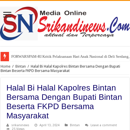
FORWARSPAM-RI Kritik Pelaksanaan Hari Anak Nasional di Deli Serdang, 
Kelalaian Panitia : Menginjak Injak Kewibawaan Bupati Deli Serdang.
Home
/
Bintan
/
Halal Bi Halal Kapolres Bintan Bersama Dengan Bupati
Bintan Beserta FKPD Bersama Masyarakat
Halal Bi Halal Kapolres Bintan
Bersama Dengan Bupati Bintan
Beserta FKPD Bersama
Masyarakat
srikaninews
April 13, 2024
Bintan
Leave a comment
25 Views