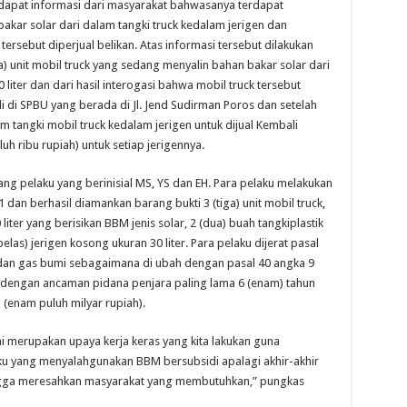
dapat informasi dari masyarakat bahwasanya terdapat
akar solar dari dalam tangki truck kedalam jerigen dan
ersebut diperjual belikan. Atas informasi tersebut dilakukan
) unit mobil truck yang sedang menyalin bahan bakar solar dari
 liter dan dari hasil interogasi bahwa mobil truck tersebut
 di SPBU yang berada di Jl. Jend Sudirman Poros dan setelah
am tangki mobil truck kedalam jerigen untuk dijual Kembali
h ribu rupiah) untuk setiap jerigennya.
rang pelaku yang berinisial MS, YS dan EH. Para pelaku melakukan
 dan berhasil diamankan barang bukti 3 (tiga) unit mobil truck,
iter yang berisikan BBM jenis solar, 2 (dua) buah tangkiplastik
 belas) jerigen kosong ukuran 30 liter. Para pelaku dijerat pasal
 dan gas bumi sebagaimana di ubah dengan pasal 40 angka 9
a, dengan ancaman pidana penjara paling lama 6 (enam) tahun
 (enam puluh milyar rupiah).
 merupakan upaya kerja keras yang kita lakukan guna
ku yang menyalahgunakan BBM bersubsidi apalagi akhir-akhir
ingga meresahkan masyarakat yang membutuhkan,” pungkas