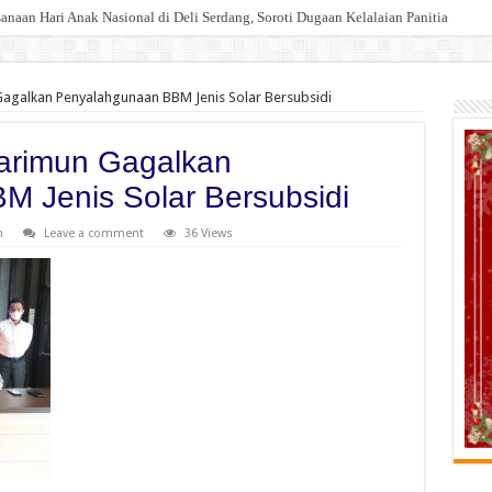
an Hari Anak Nasional di Deli Serdang, Soroti Dugaan Kelalaian Panitia
Injak Kewibawaan Bupati Deli Serdang.
Gagalkan Penyalahgunaan BBM Jenis Solar Bersubsidi
Karimun Gagalkan
 Jenis Solar Bersubsidi
n
Leave a comment
36 Views