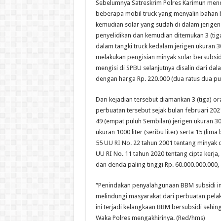
Sebelumnya Satreskrim Polres Karimun men
beberapa mobil truck yang menyalin bahan b
kemudian solar yang sudah di dalam jerigen t
penyelidikan dan kemudian ditemukan 3 (tiga
dalam tangki truck kedalam jerigen ukuran 30
melakukan pengisian minyak solar bersubsidi
mengisi di SPBU selanjutnya disalin dari dal
dengan harga Rp. 220.000 (dua ratus dua pulu
Dari kejadian tersebut diamankan 3 (tiga) o
perbuatan tersebut sejak bulan februari 2021
49 (empat puluh Sembilan) jerigen ukuran 30 l
ukuran 1000 liter (seribu liter) serta 15 (lima
55 UU RI No. 22 tahun 2001 tentang minyak
UU RI No. 11 tahun 2020 tentang cipta kerj
dan denda paling tinggi Rp. 60.000.000.000,-
“Penindakan penyalahgunaan BBM subsidi ini
melindungi masyarakat dari perbuatan pela
ini terjadi kelangkaan BBM bersubsidi seh
Waka Polres mengakhirinya. (Red/hms)