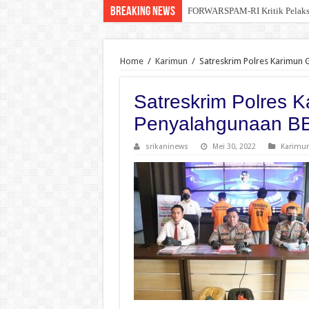
Breaking News
FORWARSPAM-RI Kritik Pelaksana
Kelalaian Panitia : Menginjak 
Home
/
Karimun
/
Satreskrim Polres Karimun 
Satreskrim Polres 
Penyalahgunaan BBM
srikaninews
Mei 30, 2022
Karimu