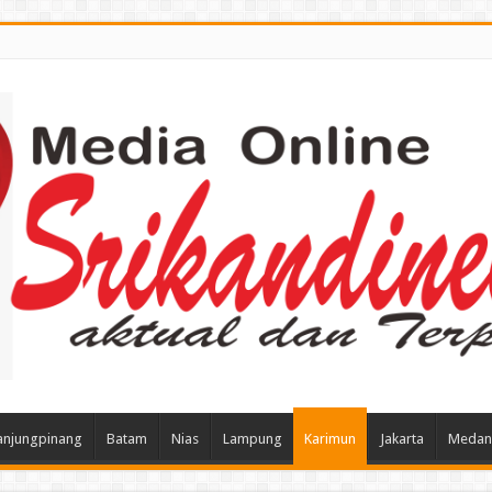
anjungpinang
Batam
Nias
Lampung
Karimun
Jakarta
Medan