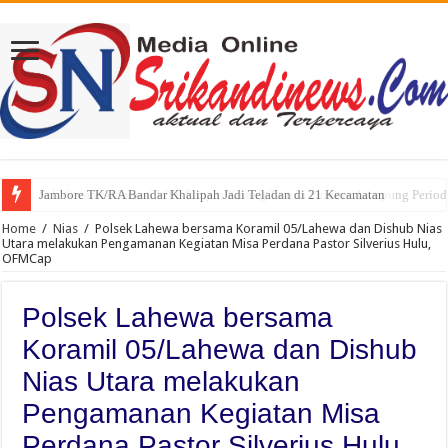
Jambore TK/RA Bandar Khalipah Jadi Teladan di 21 Kecamatan
Sah, Secara Aklamasi WFS Pimpin Karang Taruna Provinsi Lampung Perio
Home
/
Nias
/
Polsek Lahewa bersama Koramil 05/Lahewa dan Dishub Nias
Utara melakukan Pengamanan Kegiatan Misa Perdana Pastor Silverius Hulu,
OFMCap
Polsek Lahewa bersama
Koramil 05/Lahewa dan Dishub
Nias Utara melakukan
Pengamanan Kegiatan Misa
Perdana Pastor Silverius Hulu,