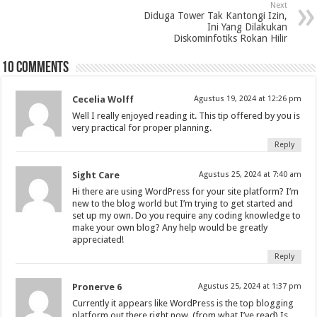
Next
Diduga Tower Tak Kantongi Izin,
Ini Yang Dilakukan
Diskominfotiks Rokan Hilir
10 comments
Cecelia Wolff
Agustus 19, 2024 at 12:26 pm
Well I really enjoyed reading it. This tip offered by you is
very practical for proper planning.
Reply
Sight Care
Agustus 25, 2024 at 7:40 am
Hi there are using WordPress for your site platform? I’m
new to the blog world but I’m trying to get started and
set up my own. Do you require any coding knowledge to
make your own blog? Any help would be greatly
appreciated!
Reply
Pronerve 6
Agustus 25, 2024 at 1:37 pm
Currently it appears like WordPress is the top blogging
platform out there right now. (from what I’ve read) Is