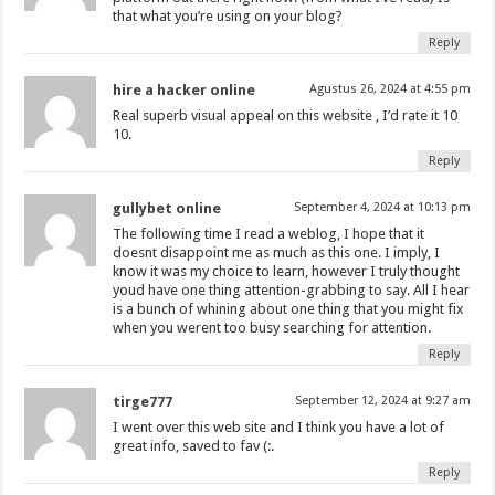
that what you’re using on your blog?
Reply
hire a hacker online
Agustus 26, 2024 at 4:55 pm
Real superb visual appeal on this website , I’d rate it 10
10.
Reply
gullybet online
September 4, 2024 at 10:13 pm
The following time I read a weblog, I hope that it
doesnt disappoint me as much as this one. I imply, I
know it was my choice to learn, however I truly thought
youd have one thing attention-grabbing to say. All I hear
is a bunch of whining about one thing that you might fix
when you werent too busy searching for attention.
Reply
tirge777
September 12, 2024 at 9:27 am
I went over this web site and I think you have a lot of
great info, saved to fav (:.
Reply