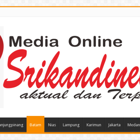
anjungpinang
Batam
Nias
Lampung
Karimun
Jakarta
Medan