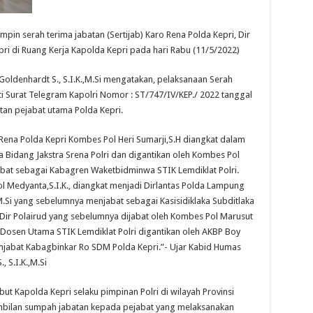
pin serah terima jabatan (Sertijab) Karo Rena Polda Kepri, Dir
epri di Ruang Kerja Kapolda Kepri pada hari Rabu (11/5/2022)
oldenhardt S., S.I.K.,M.Si mengatakan, pelaksanaan Serah
ti Surat Telegram Kapolri Nomor : ST/747/IV/KEP./ 2022 tanggal
atan pejabat utama Polda Kepri.
Rena Polda Kepri Kombes Pol Heri Sumarji,S.H diangkat dalam
 Bidang Jakstra Srena Polri dan digantikan oleh Kombes Pol
abat sebagai Kabagren Waketbidminwa STIK Lemdiklat Polri.
l Medyanta,S.I.K., diangkat menjadi Dirlantas Polda Lampung
,M.Si yang sebelumnya menjabat sebagai Kasisidiklaka Subditlaka
n Dir Polairud yang sebelumnya dijabat oleh Kombes Pol Marusut
gai Dosen Utama STIK Lemdiklat Polri digantikan oleh AKBP Boy
njabat Kabagbinkar Ro SDM Polda Kepri.”- Ujar Kabid Humas
 S.I.K.,M.Si
but Kapolda Kepri selaku pimpinan Polri di wilayah Provinsi
bilan sumpah jabatan kepada pejabat yang melaksanakan