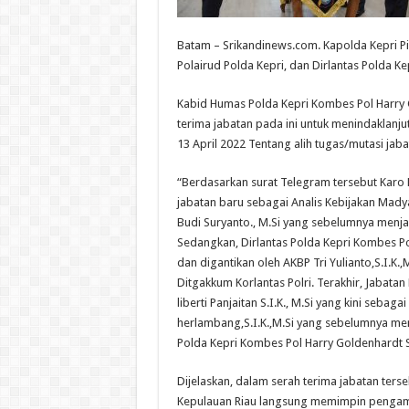
Batam – Srikandinews.com. Kapolda Kepri Pim
Polairud Polda Kepri, dan Dirlantas Polda K
Kabid Humas Polda Kepri Kombes Pol Harry G
terima jabatan pada ini untuk menindaklanju
13 April 2022 Tentang alih tugas/mutasi jab
“Berdasarkan surat Telegram tersebut Karo 
jabatan baru sebagai Analis Kebijakan Madya
Budi Suryanto., M.Si yang sebelumnya menj
Sedangkan, Dirlantas Polda Kepri Kombes Po
dan digantikan oleh AKBP Tri Yulianto,S.I.K.
Ditgakkum Korlantas Polri. Terakhir, Jabata
liberti Panjaitan S.I.K., M.Si yang kini seba
herlambang,S.I.K.,M.Si yang sebelumnya me
Polda Kepri Kombes Pol Harry Goldenhardt S.,
Dijelaskan, dalam serah terima jabatan terse
Kepulauan Riau langsung memimpin pengam