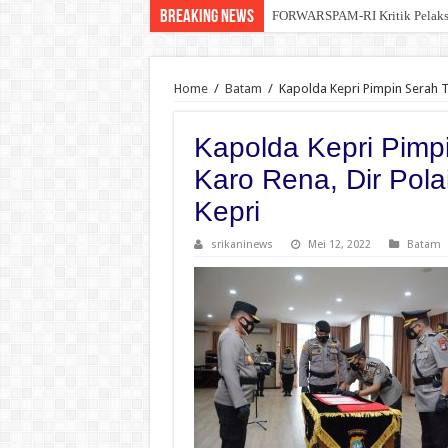
Breaking News
Kelalaian Panitia : Menginjak 
Home
/
Batam
/
Kapolda Kepri Pimpin Serah T
Kapolda Kepri Pimp
Karo Rena, Dir Pola
Kepri
srikaninews
Mei 12, 2022
Batam