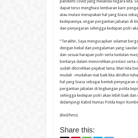
pandemi covid yang melanda negara kita. S
dapat terus menghiasi lembaran karir penga
atau mutasi merupakan hal yang biasa seba
kedepannya. engan pergantian jabatan di l
dan penyegaran sehingga kedepan polri akan
“Terakhir, Saya mengucapkan selamat bergab
dengan bekal dan pengalaman yang saudara
dan sesuai harapan polri serta tuntutan mas
berkarya dalam menorehkan prestasi serta
sudah ditorehkan pejabat lama. Mari kita be
mudah –mudahan niat baik kita diridhoi tuh
hal yang biasa sebagai bentuk penyegaran
pergantian jabatan di lingkungan polda ke
sehingga kedepan polri akan lebih baik dan 
didampingi Kabid Humas Polda Kepri Kombes P
(Red/hms)
Share this: