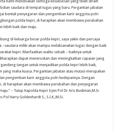
erta Kami mendoakan semoga kesuksesan yang telah diraih
bdian saudara di tempat tugas yang baru. Pergantian jabatan
gai bentuk penyegaran dan pengemban karir anggota polri
ingkungan polda kepri, di harapkan akan membawa perubahan
 lebih baik dan maju.
ung di keluarga besar polda kepri, saya yakin dan percaya
 –saudara miliki akan mampu melaksanakan tugas dengan baik
yarakat kepri. Manfaatkan waktu sebaik – baiknya untuk
 diharapkan dapat meneruskan dan meningkatkan capaian yang
rgandeng tangan untuk menjadikan polda kepri lebih baik,
an yang maha kuasa. Pergantian jabatan atau mutasi merupakan
 dan pengemban karir anggota polri kedepannya. Dengan
pri, di harapkan akan membawa perubahan dan penyegaran
maju.” – Tutup Kapolda Kepri Irjen Pol Dr Aris Budiman,M.Si
ol Harry Goldenhardt S., S.I.K.,M.Si.