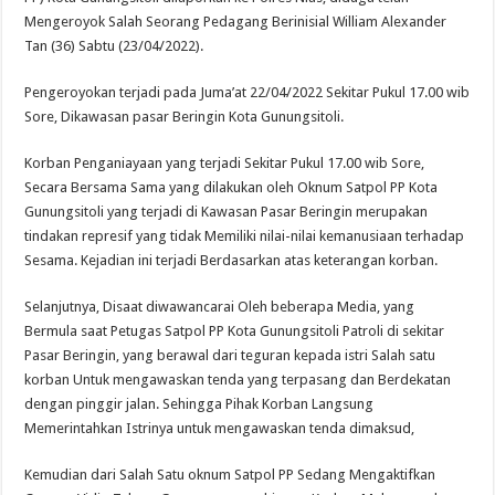
DPD For- WIN Lampung Selatan: Selamat kepada 12 Pejabat JPTP Lampung Sel
Mengeroyok Salah Seorang Pedagang Berinisial William Alexander
Tan (36) Sabtu (23/04/2022).
Pengeroyokan terjadi pada Juma’at 22/04/2022 Sekitar Pukul 17.00 wib
Sore, Dikawasan pasar Beringin Kota Gunungsitoli.
Korban Penganiayaan yang terjadi Sekitar Pukul 17.00 wib Sore,
Secara Bersama Sama yang dilakukan oleh Oknum Satpol PP Kota
Gunungsitoli yang terjadi di Kawasan Pasar Beringin merupakan
tindakan represif yang tidak Memiliki nilai-nilai kemanusiaan terhadap
Sesama. Kejadian ini terjadi Berdasarkan atas keterangan korban.
Selanjutnya, Disaat diwawancarai Oleh beberapa Media, yang
Bermula saat Petugas Satpol PP Kota Gunungsitoli Patroli di sekitar
Pasar Beringin, yang berawal dari teguran kepada istri Salah satu
korban Untuk mengawaskan tenda yang terpasang dan Berdekatan
dengan pinggir jalan. Sehingga Pihak Korban Langsung
Memerintahkan Istrinya untuk mengawaskan tenda dimaksud,
Kemudian dari Salah Satu oknum Satpol PP Sedang Mengaktifkan