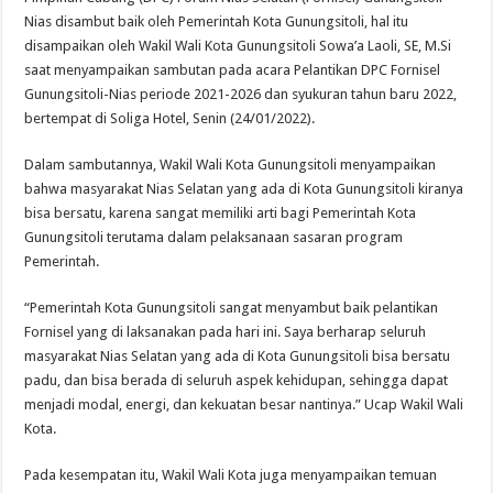
DPD For- WIN Lampung Selatan: Selamat kepada 12 Pejabat JPTP Lampung Sel
Nias disambut baik oleh Pemerintah Kota Gunungsitoli, hal itu
disampaikan oleh Wakil Wali Kota Gunungsitoli Sowa’a Laoli, SE, M.Si
saat menyampaikan sambutan pada acara Pelantikan DPC Fornisel
Gunungsitoli-Nias periode 2021-2026 dan syukuran tahun baru 2022,
bertempat di Soliga Hotel, Senin (24/01/2022).
Dalam sambutannya, Wakil Wali Kota Gunungsitoli menyampaikan
bahwa masyarakat Nias Selatan yang ada di Kota Gunungsitoli kiranya
bisa bersatu, karena sangat memiliki arti bagi Pemerintah Kota
Gunungsitoli terutama dalam pelaksanaan sasaran program
Pemerintah.
“Pemerintah Kota Gunungsitoli sangat menyambut baik pelantikan
Fornisel yang di laksanakan pada hari ini. Saya berharap seluruh
masyarakat Nias Selatan yang ada di Kota Gunungsitoli bisa bersatu
padu, dan bisa berada di seluruh aspek kehidupan, sehingga dapat
menjadi modal, energi, dan kekuatan besar nantinya.” Ucap Wakil Wali
Kota.
Pada kesempatan itu, Wakil Wali Kota juga menyampaikan temuan