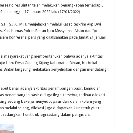
eserse Polres Bintan telah melakukan penangkapan terhadap 3
enin tanggal 17 Januari 2022 lalu (17/01/2022)
.H., S.I.K., M.H. menjelaskan melalui Kasat Reskrim Akp Dwi
 Ps. Kasi Humas Polres Bintan Iptu Missyamsu Alson dan Ipda
m dalam Konferensi pers yang dilaksanakan pada Jumat 21 Januari
si masyarakat yang memberitahukan bahwa adanya aktifitas
ar baru Desa Gunung Kijang Kabupaten Bintan, berbekal
lres Bintan langsung melakukan penyelidikan dengan mendatangi
rsebut benar adanya aktifitas penambangan pasir, kemudian
as penambangan pasir diduga ilegal tersebut, terlihat dilokasi
ang sedang bekerja menyedot pasir dari dalam kolam yang
elalui selang, dilokasi juga didapatkan 2 unit truk yaitu 1
r, sedangkan 1 unit truk lagi sedang dalam pengisian.