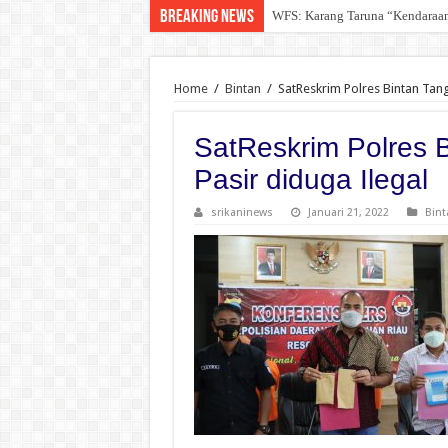
Breaking News
WFS: Karang Taruna “Kendara
DPD For- WIN Lampung Selatan:
Home
/
Bintan
/
SatReskrim Polres Bintan Tan
SatReskrim Polres
Pasir diduga Ilegal
srikaninews
Januari 21, 2022
Bint