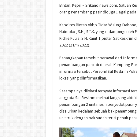
Bintan, Kepri – Srikandinews.com. Satuan R
orang Penambang pasir diduga Ilegal pada S
Kapolres Bintan Akbp Tidar Wulung Dahono, S
Hatmoko , S.H., S.I.K. yang didampingi oleh
Richie Putra, S.H. Kanit Tipidter Sat Reskri
2022 (21/1/2022).
Penangkapan tersebut berawal dari Informa
penambangan pasir di daerah Kampung Banj
informasi tersebut Personil Sat Reskrim Po
lokasi yang diinformasikan.
Sesampainya dilokasi ternyata informasi te
anggota Sat Reskrim melihat langsung aktifit
penambangan 2 unit mesin penyedot pasir y
disalurkan kedalam sebuah bak penampungan m
unit truk dengan bak sudah terisi penuh pasi