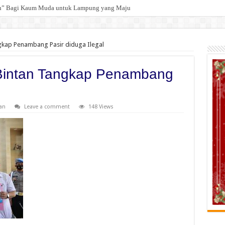
an” Bagi Kaum Muda untuk Lampung yang Maju
 Selamat kepada 12 Pejabat JPTP Lampung Selatan
gkap Penambang Pasir diduga Ilegal
 Bintan Tangkap Penambang
an
Leave a comment
148 Views