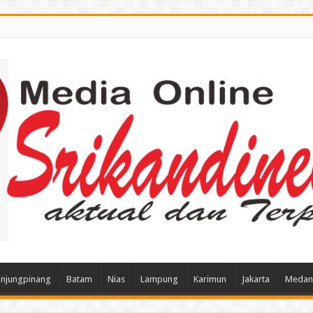
njungpinang
Batam
Nias
Lampung
Karimun
Jakarta
Medan