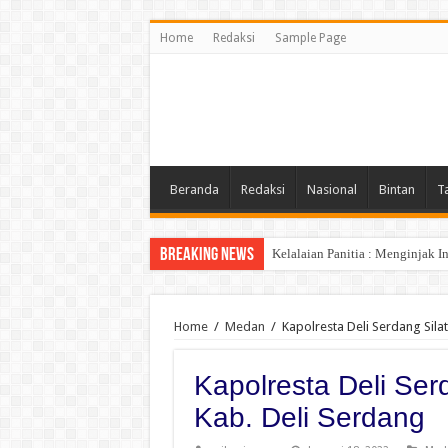
Home
Redaksi
Sample Page
Beranda
Redaksi
Nasional
Bintan
T
Breaking News
Kelalaian Panitia : Menginjak 
Home
/
Medan
/
Kapolresta Deli Serdang Sila
Kapolresta Deli Se
Kab. Deli Serdang