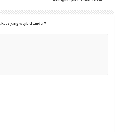
berangkat Jalur Tidak Resmi
.
Ruas yang wajib ditandai
*