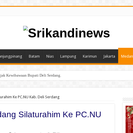
anjungpinang
Batam
Nias
Lampung
Karimun
Jakarta
Medan
Injak Kewibawaan Bupati Deli Serdang.
turahim Ke PC.NU Kab. Deli Serdang
rdang Silaturahim Ke PC.NU