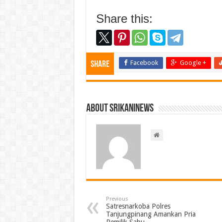
Share this:
Facebook
Google +
Share
About srikaninews
Previous
Satresnarkoba Polres
Tanjungpinang Amankan Pria