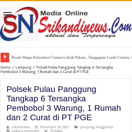
Resah Warga Kelurahan Cemara Lubuk Pakam , Tanggapan Lurah Cemara, P
Gubernur Sumut Bobby Nasution Sidak Program Berobat Gratis di RSUD d
Home
/
Lampung
/
Polsek Pulau Panggung Tangkap 6 Tersangka
Pembobol 3 Warung, 1 Rumah dan 2 Curat di PT PGE
Polsek Pulau Panggung
Tangkap 6 Tersangka
Pembobol 3 Warung, 1 Rumah
dan 2 Curat di PT PGE
srikaninews
Desember 28, 2021
Lampung
,
Tanggamus
Leave a comment
70 Views