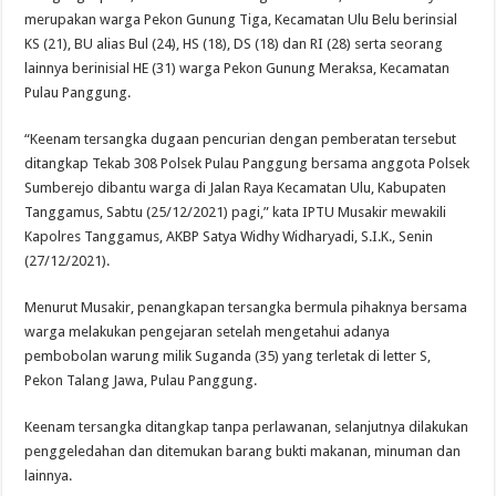
merupakan warga Pekon Gunung Tiga, Kecamatan Ulu Belu berinsial
KS (21), BU alias Bul (24), HS (18), DS (18) dan RI (28) serta seorang
lainnya berinisial HE (31) warga Pekon Gunung Meraksa, Kecamatan
Pulau Panggung.
“Keenam tersangka dugaan pencurian dengan pemberatan tersebut
ditangkap Tekab 308 Polsek Pulau Panggung bersama anggota Polsek
Sumberejo dibantu warga di Jalan Raya Kecamatan Ulu, Kabupaten
Tanggamus, Sabtu (25/12/2021) pagi,” kata IPTU Musakir mewakili
Kapolres Tanggamus, AKBP Satya Widhy Widharyadi, S.I.K., Senin
(27/12/2021).
Menurut Musakir, penangkapan tersangka bermula pihaknya bersama
warga melakukan pengejaran setelah mengetahui adanya
pembobolan warung milik Suganda (35) yang terletak di letter S,
Pekon Talang Jawa, Pulau Panggung.
Keenam tersangka ditangkap tanpa perlawanan, selanjutnya dilakukan
penggeledahan dan ditemukan barang bukti makanan, minuman dan
lainnya.