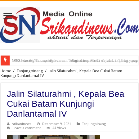
WFS: Karang Taruna “Kendaraan” Bagi Kaum Muda untuk Lampung yang
DPD For- WIN Lampung Selatan: Selamat kepada 12 Pejabat JPTP Lampung
Home
/
Tanjungpinang
/
Jalin Silaturahmi , Kepala Bea Cukai Batam
Kunjungi Danlantamal IV
Jalin Silaturahmi , Kepala Bea
Cukai Batam Kunjungi
Danlantamal IV
srikaninews
Desember 9, 2021
Tanjungpinang
Leave a comment
44 Views