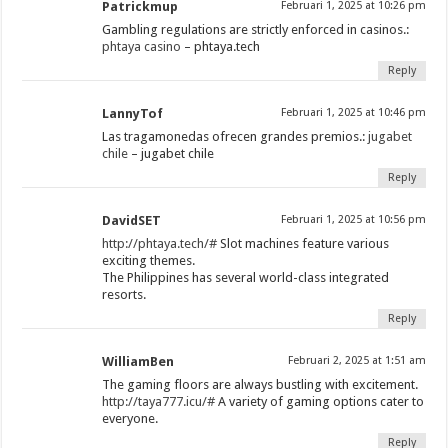
Patrickmup
Februari 1, 2025 at 10:26 pm
Gambling regulations are strictly enforced in casinos.:
phtaya casino
– phtaya.tech
Reply
LannyTof
Februari 1, 2025 at 10:46 pm
Las tragamonedas ofrecen grandes premios.:
jugabet
chile
– jugabet chile
Reply
DavidSET
Februari 1, 2025 at 10:56 pm
http://phtaya.tech/#
Slot machines feature various
exciting themes.
The Philippines has several world-class integrated
resorts.
Reply
WilliamBen
Februari 2, 2025 at 1:51 am
The gaming floors are always bustling with excitement.
http://taya777.icu/#
A variety of gaming options cater to
everyone.
Reply