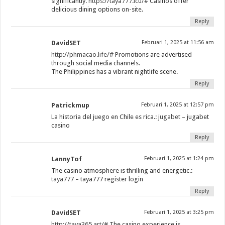
significantly.
https://taya777.icu/#
Casinos offer
delicious dining options on-site.
Reply
DavidSET
Februari 1, 2025 at 11:56 am
http://phmacao.life/#
Promotions are advertised
through social media channels.
The Philippines has a vibrant nightlife scene.
Reply
Patrickmup
Februari 1, 2025 at 12:57 pm
La historia del juego en Chile es rica.:
jugabet
– jugabet
casino
Reply
LannyTof
Februari 1, 2025 at 1:24 pm
The casino atmosphere is thrilling and energetic.:
taya777
– taya777 register login
Reply
DavidSET
Februari 1, 2025 at 3:25 pm
http://taya365.art/#
The casino experience is