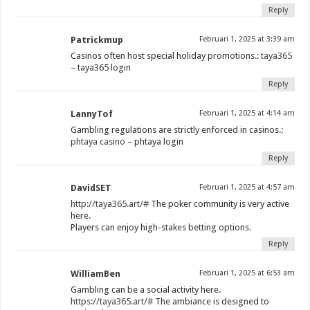
Reply
Patrickmup
Februari 1, 2025 at 3:39 am
Casinos often host special holiday promotions.:
taya365
– taya365 login
Reply
LannyTof
Februari 1, 2025 at 4:14 am
Gambling regulations are strictly enforced in casinos.:
phtaya casino
– phtaya login
Reply
DavidSET
Februari 1, 2025 at 4:57 am
http://taya365.art/#
The poker community is very active
here.
Players can enjoy high-stakes betting options.
Reply
WilliamBen
Februari 1, 2025 at 6:53 am
Gambling can be a social activity here.
https://taya365.art/#
The ambiance is designed to