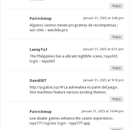
Reply
Patrickmup
Januari 31, 2025 at 5:46 pm
Algunos casinos tienen programas de recompensas.:
win chile
– winchile.pro
Reply
LannyTof
Januari 31, 2025 at 6:31 pm
The Philippines has a vibrant nightlife scene.:
taya365
login
– taya365
Reply
DavidSET
Januari 31, 2025 at 9:18 pm
http://jugabet.xyz/#
La adrenalina es parte del juego.
Slot machines feature various exciting themes.
Reply
Patrickmup
Januari 31, 2025 at 10:44 pm
Live dealer games enhance the casino experience.:
taya777 register login
– taya777 app