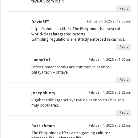
taya365 com login
Reply
DavidSET
Februari 4, 2025 at 12:05 am
https://phmacao.life/#
The Philippines has several
world-class integrated resorts.
Gambling regulations are strictly enforced in casinos.
Reply
LannyTof
Februari 4, 2025 at 1:00 am
Entertainment shows are common in casinos.:
phtaya.tech
– phtaya
Reply
Josephblory
Februari 4, 2025 at 2:52 am
jugabet chile
jugabet.xyz
п»їLos casinos en Chile son
muy populares.
Reply
Patrickmup
Februari 4, 2025 at 3:32 am
The Philippines offers a rich gaming culture.: