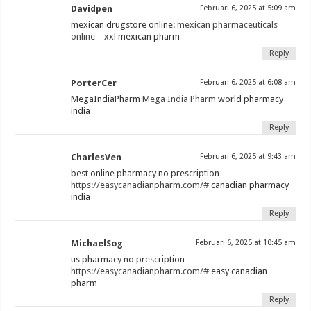
Davidpen
Februari 6, 2025 at 5:09 am
mexican drugstore online:
mexican pharmaceuticals
online
– xxl mexican pharm
Reply
PorterCer
Februari 6, 2025 at 6:08 am
MegaIndiaPharm
Mega India Pharm
world pharmacy
india
Reply
CharlesVen
Februari 6, 2025 at 9:43 am
best online pharmacy no prescription
https://easycanadianpharm.com/#
canadian pharmacy
india
Reply
MichaelSog
Februari 6, 2025 at 10:45 am
us pharmacy no prescription
https://easycanadianpharm.com/#
easy canadian
pharm
Reply