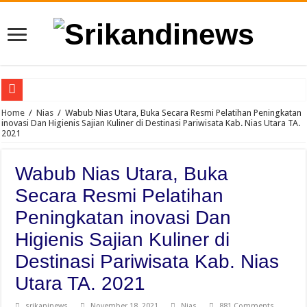
Jambore TK/RA Bandar Khalipah Jadi Teladan di 21 Kecamatan
Home
/
Nias
/
Wabub Nias Utara, Buka Secara Resmi Pelatihan Peningkatan
inovasi Dan Higienis Sajian Kuliner di Destinasi Pariwisata Kab. Nias Utara TA.
2021
Sah, Secara Aklamasi WFS Pimpin Karang Taruna Provinsi Lampung Periode 2
234 SC Kota Bandung Gelar Aksi Berbagi Sembako, Ringankan Beban Masyara
Wabub Nias Utara, Buka
Polda Riau Jangan “Tebang Pilih”, Sawmil di Desa Tapung Lestari Masih Bebas B
Secara Resmi Pelatihan
Dikeluarkan dari Grup PLN Menyapa, Srikandinews.com Pertanyakan Sikap PLN:
Peningkatan inovasi Dan
Warga Kecamatan Lubuk Pakam Tanyakan Kapolri : Kapan Kapolresta dan Kasat 
Higienis Sajian Kuliner di
FORWARSPAM-RI Kritik Pelaksanaan Hari Anak Nasional di Deli Serdang, Sorot
Destinasi Pariwisata Kab. Nias
Kelalaian Panitia : Menginjak Injak Kewibawaan Bupati Deli Serdang.
Utara TA. 2021
WFS: Karang Taruna “Kendaraan” Bagi Kaum Muda untuk Lampung yang Maju
srikaninews
November 18, 2021
Nias
881 Comments