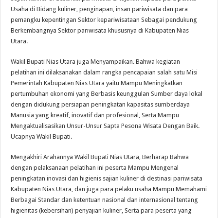
Usaha di Bidang kuliner, penginapan, insan pariwisata dan para
pemangku kepentingan Sektor kepariwisataan Sebagai pendukung
Berkembangnya Sektor pariwisata khususnya di Kabupaten Nias
Utara.
Wakil Bupati Nias Utara juga Menyampaikan. Bahwa kegiatan
pelatihan ini dilaksanakan dalam rangka pencapaian salah satu Misi
Pemerintah Kabupaten Nias Utara yaitu Mampu Meningkatkan
pertumbuhan ekonomi yang Berbasis keunggulan Sumber daya lokal
dengan didukung persiapan peningkatan kapasitas sumberdaya
Manusia yang kreatif, inovatif dan profesional, Serta Mampu
Mengaktualisasikan Unsur-Unsur Sapta Pesona Wisata Dengan Baik.
Ucapnya Wakil Bupati.
Mengakhiri Arahannya Wakil Bupati Nias Utara, Berharap Bahwa
dengan pelaksanaan pelatihan ini peserta Mampu Mengenal
peningkatan inovasi dan higienis sajian kuliner di destinasi pariwisata
Kabupaten Nias Utara, dan juga para pelaku usaha Mampu Memahami
Berbagai Standar dan ketentuan nasional dan internasional tentang
higienitas (kebersihan) penyajian kuliner, Serta para peserta yang