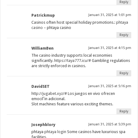
Reply
Patrickmup
Januari 31, 2025 at 1:01 pm
Casinos often host special holiday promotions.:
phtaya
casino
– phtaya casino
Reply
WilliamBen
Januari 31, 2025 at 4:15 pm
The casino industry supports local economies
significantly.
https://taya777.icu/#
Gambling regulations
are strictly enforced in casinos.
Reply
DavidSET
Januari 31, 2025 at 5:16 pm
http://jugabet.xyz/#
Los juegos en vivo ofrecen
emociГіn adicional.
Slot machines feature various exciting themes.
Reply
Josephblory
Januari 31, 2025 at 5:39 pm
phtaya
phtaya login
Some casinos have luxurious spa
facilities.