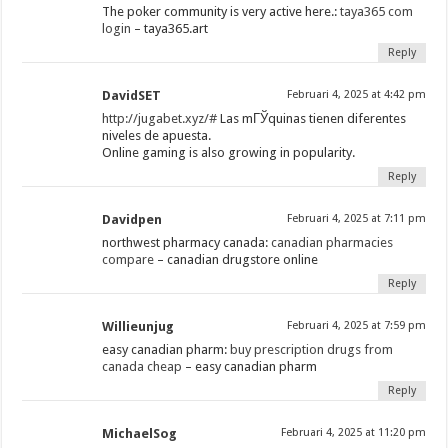
The poker community is very active here.:
taya365 com
login
– taya365.art
Reply
DavidSET
Februari 4, 2025 at 4:42 pm
http://jugabet.xyz/#
Las mГЎquinas tienen diferentes
niveles de apuesta.
Online gaming is also growing in popularity.
Reply
Davidpen
Februari 4, 2025 at 7:11 pm
northwest pharmacy canada:
canadian pharmacies
compare
– canadian drugstore online
Reply
Willieunjug
Februari 4, 2025 at 7:59 pm
easy canadian pharm:
buy prescription drugs from
canada cheap
– easy canadian pharm
Reply
MichaelSog
Februari 4, 2025 at 11:20 pm