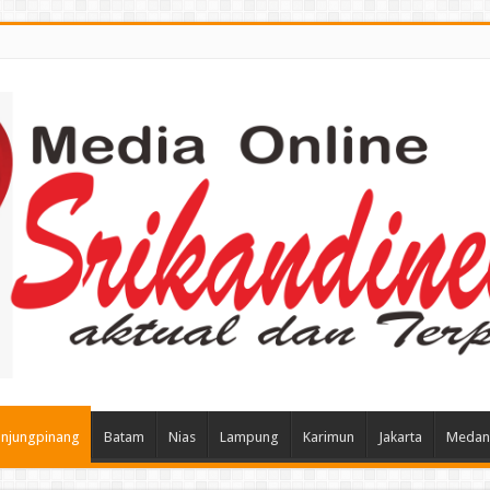
njungpinang
Batam
Nias
Lampung
Karimun
Jakarta
Medan