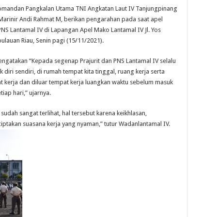
Komandan Pangkalan Utama TNI Angkatan Laut IV Tanjungpinang
Marinir Andi Rahmat M, berikan pengarahan pada saat apel
S Lantamal IV di Lapangan Apel Mako Lantamal IV Jl. Yos
lauan Riau, Senin pagi (15/11/2021).
gatakan “Kepada segenap Prajurit dan PNS Lantamal IV selalu
iri sendiri, di rumah tempat kita tinggal, ruang kerja serta
pat kerja dan diluar tempat kerja luangkan waktu sebelum masuk
ap hari,” ujarnya.
 sudah sangat terlihat, hal tersebut karena keikhlasan,
ciptakan suasana kerja yang nyaman,” tutur Wadanlantamal IV.