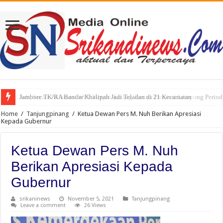
Jambore TK/RA Bandar Khalipah Jadi Teladan di 21 Kecamatan
Sah, Secara Aklamasi WFS Pimpin Karang Taruna Provinsi Lampung Perio
Home
/
Tanjungpinang
/
Ketua Dewan Pers M. Nuh Berikan Apresiasi
Kepada Gubernur
Ketua Dewan Pers M. Nuh
Berikan Apresiasi Kepada
Gubernur
srikaninews
November 5, 2021
Tanjungpinang
Leave a comment
26 Views