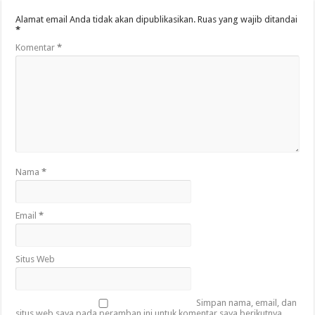
Alamat email Anda tidak akan dipublikasikan.
Ruas yang wajib ditandai
*
Komentar
*
Nama
*
Email
*
Situs Web
Simpan nama, email, dan
situs web saya pada peramban ini untuk komentar saya berikutnya.