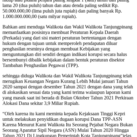
lama 20 (dua puluh) tahun dan atau denda paling sedikit Rp.
50.000.000,00 (lima puluh juta rupiah) dan paling banyak Rp.
1.000.000.000,00 (satu milyar rupiah).
Bahkan ami menduga Walikota dan Wakil Walikota Tanjungpinang
memanfaatkan posisinya membuat Peraturan Kepala Daerah
(Perkada) yang dari sisi materi peraturan bertentangan dengan
hukum dengan tujuan untuk memperoleh pendapatan diluar
penghasilan resminya dengan membuat Kebijakan yang
menguntungkan diri sendiri dengan indikasi korupsi secara halus
bersembunyi dibalik kebijakan dalam bentuk peraturan disektor
Tambahan Penghasilan Pegawai (TPP).
sehingga diduga Walikota dan Wakil Walikota Tanjungpinang telah
merugikan Keuangan Negara Kurang Lebih Mulai januari Tahun
2020 sampai dengan desember Tahun 2021 dengan dana yang telah
di alokasikan sesuai data yang kami terima walaupun laporan kami
yang masuk saat ini berada di Bulan Oktober Tahun 2021 Perkiraan
Alokasi Dana sekitar 3,9 Miliar Rupiah.
“Oleh karena itu kami meminta kepada Kejaksaan Tinggi Kepri
untuk melakukan penyidikan dugaan korupsi Dana TPP-ASN
Karena Menurut Kami Walikota Itu Seorang Pejabat Negara Bukan
Seorang Aparatur Sipil Negara (ASN) Mulai Tahun 2020 Hingga
Tahun 2021 Di Lingkungan Pemerintah Kota Tanjungpinang”jelas