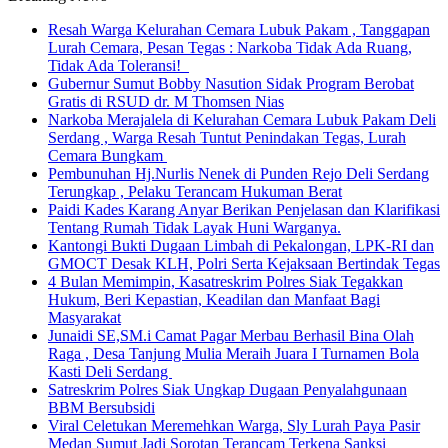
Resah Warga Kelurahan Cemara Lubuk Pakam , Tanggapan
Lurah Cemara, Pesan Tegas : Narkoba Tidak Ada Ruang,
Tidak Ada Toleransi!
Gubernur Sumut Bobby Nasution Sidak Program Berobat
Gratis di RSUD dr. M Thomsen Nias
Narkoba Merajalela di Kelurahan Cemara Lubuk Pakam Deli
Serdang , Warga Resah Tuntut Penindakan Tegas, Lurah
Cemara Bungkam
Pembunuhan Hj.Nurlis Nenek di Punden Rejo Deli Serdang
Terungkap , Pelaku Terancam Hukuman Berat
Paidi Kades Karang Anyar Berikan Penjelasan dan Klarifikasi
Tentang Rumah Tidak Layak Huni Warganya.
Kantongi Bukti Dugaan Limbah di Pekalongan, LPK-RI dan
GMOCT Desak KLH, Polri Serta Kejaksaan Bertindak Tegas
4 Bulan Memimpin, Kasatreskrim Polres Siak Tegakkan
Hukum, Beri Kepastian, Keadilan dan Manfaat Bagi
Masyarakat
Junaidi SE,SM.i Camat Pagar Merbau Berhasil Bina Olah
Raga , Desa Tanjung Mulia Meraih Juara I Turnamen Bola
Kasti Deli Serdang
Satreskrim Polres Siak Ungkap Dugaan Penyalahgunaan
BBM Bersubsidi
Viral Celetukan Meremehkan Warga, Sly Lurah Paya Pasir
Medan Sumut Jadi Sorotan Terancam Terkena Sanksi