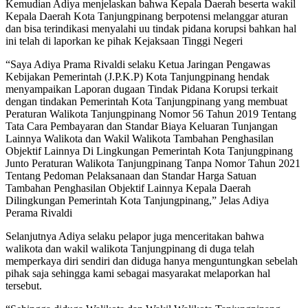
Kemudian Adiya menjelaskan bahwa Kepala Daerah beserta wakil
Kepala Daerah Kota Tanjungpinang berpotensi melanggar aturan
dan bisa terindikasi menyalahi uu tindak pidana korupsi bahkan hal
ini telah di laporkan ke pihak Kejaksaan Tinggi Negeri
“Saya Adiya Prama Rivaldi selaku Ketua Jaringan Pengawas
Kebijakan Pemerintah (J.P.K.P) Kota Tanjungpinang hendak
menyampaikan Laporan dugaan Tindak Pidana Korupsi terkait
dengan tindakan Pemerintah Kota Tanjungpinang yang membuat
Peraturan Walikota Tanjungpinang Nomor 56 Tahun 2019 Tentang
Tata Cara Pembayaran dan Standar Biaya Keluaran Tunjangan
Lainnya Walikota dan Wakil Walikota Tambahan Penghasilan
Objektif Lainnya Di Lingkungan Pemerintah Kota Tanjungpinang
Junto Peraturan Walikota Tanjungpinang Tanpa Nomor Tahun 2021
Tentang Pedoman Pelaksanaan dan Standar Harga Satuan
Tambahan Penghasilan Objektif Lainnya Kepala Daerah
Dilingkungan Pemerintah Kota Tanjungpinang,” Jelas Adiya
Perama Rivaldi
Selanjutnya Adiya selaku pelapor juga menceritakan bahwa
walikota dan wakil walikota Tanjungpinang di duga telah
memperkaya diri sendiri dan diduga hanya menguntungkan sebelah
pihak saja sehingga kami sebagai masyarakat melaporkan hal
tersebut.