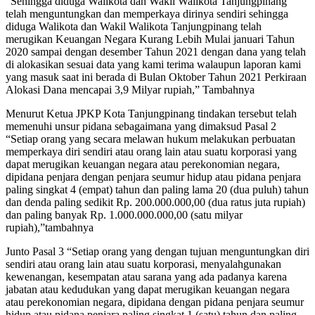
“Sehingga diduga Walikota dan Wakil Walikota Tanjungpinang
telah menguntungkan dan memperkaya dirinya sendiri sehingga
diduga Walikota dan Wakil Walikota Tanjungpinang telah
merugikan Keuangan Negara Kurang Lebih Mulai januari Tahun
2020 sampai dengan desember Tahun 2021 dengan dana yang telah
di alokasikan sesuai data yang kami terima walaupun laporan kami
yang masuk saat ini berada di Bulan Oktober Tahun 2021 Perkiraan
Alokasi Dana mencapai 3,9 Milyar rupiah,” Tambahnya
Menurut Ketua JPKP Kota Tanjungpinang tindakan tersebut telah
memenuhi unsur pidana sebagaimana yang dimaksud Pasal 2
“Setiap orang yang secara melawan hukum melakukan perbuatan
memperkaya diri sendiri atau orang lain atau suatu korporasi yang
dapat merugikan keuangan negara atau perekonomian negara,
dipidana penjara dengan penjara seumur hidup atau pidana penjara
paling singkat 4 (empat) tahun dan paling lama 20 (dua puluh) tahun
dan denda paling sedikit Rp. 200.000.000,00 (dua ratus juta rupiah)
dan paling banyak Rp. 1.000.000.000,00 (satu milyar
rupiah),”tambahnya
Junto Pasal 3 “Setiap orang yang dengan tujuan menguntungkan diri
sendiri atau orang lain atau suatu korporasi, menyalahgunakan
kewenangan, kesempatan atau sarana yang ada padanya karena
jabatan atau kedudukan yang dapat merugikan keuangan negara
atau perekonomian negara, dipidana dengan pidana penjara seumur
hidup atau pidana penjara paling singkat 1 (satu) tahun dan paling