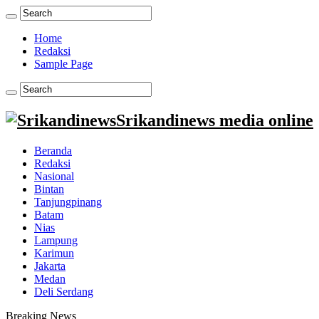
Home
Redaksi
Sample Page
Srikandinews media online
Beranda
Redaksi
Nasional
Bintan
Tanjungpinang
Batam
Nias
Lampung
Karimun
Jakarta
Medan
Deli Serdang
Breaking News