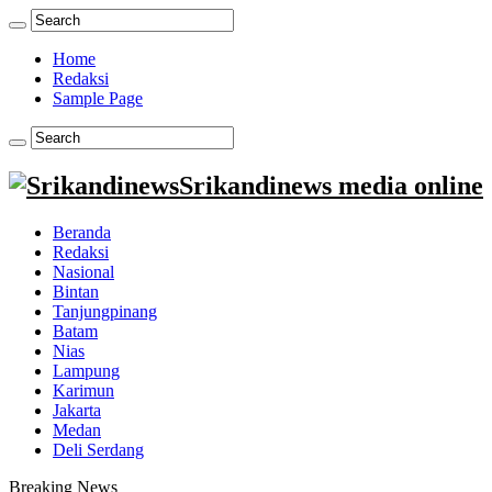
Home
Redaksi
Sample Page
Srikandinews media online
Beranda
Redaksi
Nasional
Bintan
Tanjungpinang
Batam
Nias
Lampung
Karimun
Jakarta
Medan
Deli Serdang
Breaking News