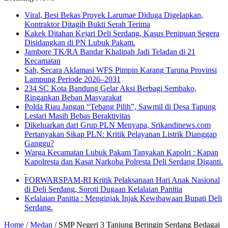
Viral, Besi Bekas Proyek Larumae Diduga Digelapkan,
Kontraktor Ditagih Bukti Serah Terima
Kakek Ditahan Kejari Deli Serdang, Kasus Penipuan Segera
Disidangkan di PN Lubuk Pakam.
Jambore TK/RA Bandar Khalipah Jadi Teladan di 21
Kecamatan
Sah, Secara Aklamasi WFS Pimpin Karang Taruna Provinsi
Lampung Periode 2026–2031
234 SC Kota Bandung Gelar Aksi Berbagi Sembako,
Ringankan Beban Masyarakat
Polda Riau Jangan “Tebang Pilih”, Sawmil di Desa Tapung
Lestari Masih Bebas Beraktivitas
Dikeluarkan dari Grup PLN Menyapa, Srikandinews.com
Pertanyakan Sikap PLN: Kritik Pelayanan Listrik Dianggap
Ganggu?
Warga Kecamatan Lubuk Pakam Tanyakan Kapolri : Kapan
Kapolresta dan Kasat Narkoba Polresta Deli Serdang Diganti.
FORWARSPAM-RI Kritik Pelaksanaan Hari Anak Nasional
di Deli Serdang, Soroti Dugaan Kelalaian Panitia
Kelalaian Panitia : Menginjak Injak Kewibawaan Bupati Deli
Serdang.
Home
/
Medan
/
SMP Negeri 3 Tanjung Beringin Serdang Bedagai