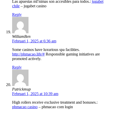
Las apuestas mГ­nimas son accesibles para todos.:
jugabet
chile
– jugabet casino
Reply
WilliamBen
Februari 1, 2025 at 6:36 am
Some casinos have luxurious spa facilities.
http://phmacao.life/#
Responsible gaming initiatives are
promoted actively.
Reply
Patrickmup
Februari 1, 2025 at 10:39 am
High rollers receive exclusive treatment and bonuses.:
phmacao casino
– phmacao com login