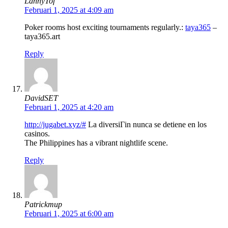
LannyTof
Februari 1, 2025 at 4:09 am
Poker rooms host exciting tournaments regularly.:
taya365
–
taya365.art
Reply
DavidSET
Februari 1, 2025 at 4:20 am
http://jugabet.xyz/#
La diversiГіn nunca se detiene en los
casinos.
The Philippines has a vibrant nightlife scene.
Reply
Patrickmup
Februari 1, 2025 at 6:00 am