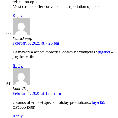
relaxation options.
Most casinos offer convenient transportation options.
Reply
Patrickmup
Februari 3, 2025 at 7:26 pm
La mayorГ­a acepta monedas locales y extranjeras.:
jugabet
–
jugabet chile
Reply
LannyTof
Februari 4, 2025 at 12:55 am
Casinos often host special holiday promotions.:
taya365
–
taya365 login
Reply