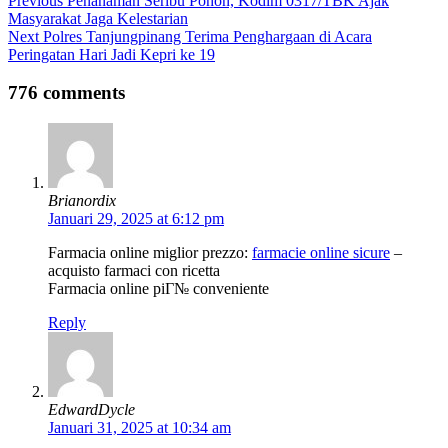
Previous
Penanaman Seribu Pohon, Kodim 0317/TBK Ajak
Masyarakat Jaga Kelestarian
Next
Polres Tanjungpinang Terima Penghargaan di Acara
Peringatan Hari Jadi Kepri ke 19
776 comments
Brianordix
Januari 29, 2025 at 6:12 pm
Farmacia online miglior prezzo:
farmacie online sicure
–
acquisto farmaci con ricetta
Farmacia online piГ№ conveniente
Reply
EdwardDycle
Januari 31, 2025 at 10:34 am