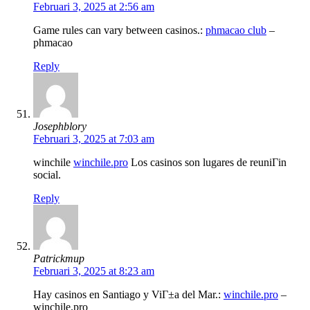
Februari 3, 2025 at 2:56 am
Game rules can vary between casinos.:
phmacao club
–
phmacao
Reply
Josephblory
Februari 3, 2025 at 7:03 am
winchile
winchile.pro
Los casinos son lugares de reuniГіn
social.
Reply
Patrickmup
Februari 3, 2025 at 8:23 am
Hay casinos en Santiago y ViГ±a del Mar.:
winchile.pro
–
winchile.pro