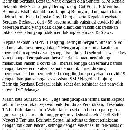
Beringin Serdang Bedagai yang dihadiri oleh Sunardi S.Pd Kepala
Sekolah SMPN 3 Tanjung Beringin, drg. Cut Putri , E.Menirba ,
Babinsa / Bhabinkamtibmas Tanjung Beringin , dan juga di hadiri
oleh seluruh Kepala Posko Covid Sergai serta Kepala Kesehatan
Serdang Bedagai , dari 456 peserta suntik vaksinasi covid-19 ada
beberapa murid yang tidak dapat dilakukan vaksin dikarenakan
faktor kesehatan yang tidak mendukung sebanyak 35 Siswa.
Kepala sekolah SMPN 3 Tanjung Beringin Sergai “.Sunardi S.Pd ”
dalam arahannya mengatakan ” Mengucapkan terima kasih dan
memberikan apresiasi yang sangat baik kepada seluruh siswa – siswi
karena tanpa keterpaksaan bersedia dan sangat mendukung
melakukan vaksin 1 covid-19 , merasa bangga dan terharu karena
dengan bersedia di vaksin sama dengan ikut mendukung
memberantas dan memperkecil ruang lingkup penyebaran covid-19 ,
dengan harapan semoga siswa-siswi SMP Negeri 3 Tanjung
Beringin Serdang Bedagai selalu sehat dan terhindar dari penyakit
Covid-19 ” Jelasnya
Masih kata Sunardi S.Pd ” Juga mengucapkan terima kasih kepada
seluruh rekan-rekan sejawat baik dari dinas Pendidikan, Kesehatan,
TNI – Polri dan seluruh Wakil kepala sekolah beserta para guru-
guru yang telah mendukung program vaksinasi covid-19 di SMP
Negeri 3 Tanjung Beringin Sergai ini sehingga dapat terlaksana
dengan baik dan lancar , semoga dengan vaksinasi ini terkhusus di