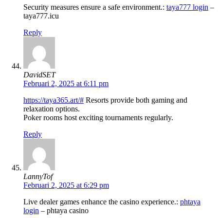
Security measures ensure a safe environment.:
taya777 login
–
taya777.icu
Reply
DavidSET
Februari 2, 2025 at 6:11 pm
https://taya365.art/#
Resorts provide both gaming and
relaxation options.
Poker rooms host exciting tournaments regularly.
Reply
LannyTof
Februari 2, 2025 at 6:29 pm
Live dealer games enhance the casino experience.:
phtaya
login
– phtaya casino