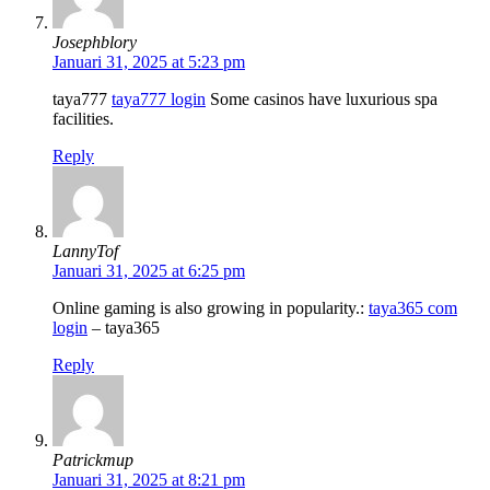
Josephblory
Januari 31, 2025 at 5:23 pm
taya777
taya777 login
Some casinos have luxurious spa
facilities.
Reply
LannyTof
Januari 31, 2025 at 6:25 pm
Online gaming is also growing in popularity.:
taya365 com
login
– taya365
Reply
Patrickmup
Januari 31, 2025 at 8:21 pm