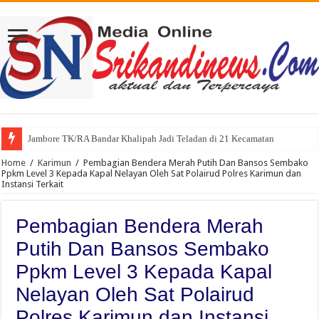
Jambore TK/RA Bandar Khalipah Jadi Teladan di 21 Kecamatan
Sah, Secara Aklamasi WFS Pimpin Karang Taruna Provinsi Lampung Perio
Home
/
Karimun
/
Pembagian Bendera Merah Putih Dan Bansos Sembako
Ppkm Level 3 Kepada Kapal Nelayan Oleh Sat Polairud Polres Karimun dan
Instansi Terkait
Pembagian Bendera Merah
Putih Dan Bansos Sembako
Ppkm Level 3 Kepada Kapal
Nelayan Oleh Sat Polairud
Polres Karimun dan Instansi