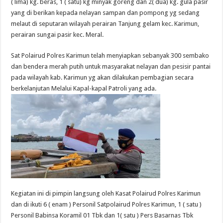
( lima) kg. beras, 1 ( satu) kg minyak goreng dan 2( dua) kg. gula pasir
yang di berikan kepada nelayan sampan dan pompong yg sedang
melaut di seputaran wilayah perairan Tanjung gelam kec. Karimun,
perairan sungai pasir kec. Meral.
Sat Polairud Polres Karimun telah menyiapkan sebanyak 300 sembako
dan bendera merah putih untuk masyarakat nelayan dan pesisir pantai
pada wilayah kab. Karimun yg akan dilakukan pembagian secara
berkelanjutan Melalui Kapal-kapal Patroli yang ada.
Kegiatan ini di pimpin langsung oleh Kasat Polairud Polres Karimun
dan di ikuti 6 ( enam ) Personil Satpolairud Polres Karimun, 1 ( satu )
Personil Babinsa Koramil 01 Tbk dan 1( satu ) Pers Basarnas Tbk