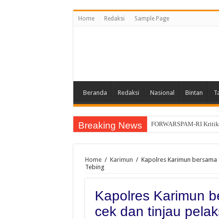
Home
Redaksi
Sample Page
Beranda
Redaksi
Nasional
Bintan
T
Breaking News
FORWARSPAM-RI Kritik Pe
Home
/
Karimun
/
Kapolres Karimun bersama S
Tebing
Kapolres Karimun 
cek dan tinjau pela