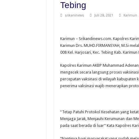
Tebing
srikaninews
Juli 28, 2021
Karimun
Karimun – Srikandinews.com. Kapolres Kar
Karimun Drs. MUHD.FIRMANSYAH, M.Si melaks
008 Kel. Harjosari, Kec. Tebing Kab. Karimun 
Kapolres Karimun AKBP Muhammad Adenan, S
mengecek secara langsung proses vaksinasi 
percepatan vaksinasi di wilayah kabupate
penerima vaksinasi wajib menerapkan proto
“Tetap Patuhi Protokol Kesehatan yang ket
Menjaga Jarak, Menjauhi Kerumunan dan Meng
pada saat berada di luar” Kata Kapolres
“Nantinya bagi masyarakat yang sudah mela