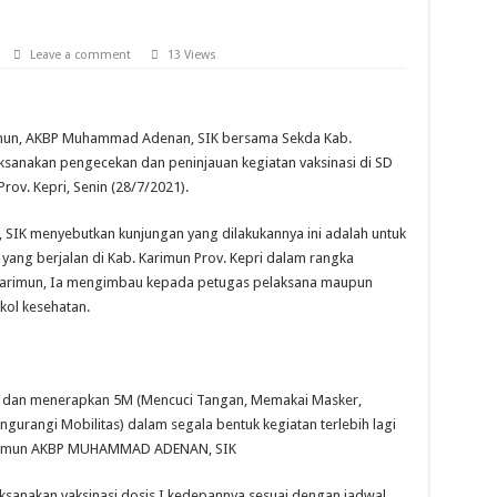
Leave a comment
13 Views
imun, AKBP Muhammad Adenan, SIK bersama Sekda Kab.
anakan pengecekan dan peninjauan kegiatan vaksinasi di SD
Prov. Kepri, Senin (28/7/2021).
IK menyebutkan kunjungan yang dilakukannya ini adalah untuk
yang berjalan di Kab. Karimun Prov. Kepri dalam rangka
n karimun, Ia mengimbau kepada petugas pelaksana maupun
kol kesehatan.
at dan menerapkan 5M (Mencuci Tangan, Memakai Masker,
urangi Mobilitas) dalam segala bentuk kegiatan terlebih lagi
 Karimun AKBP MUHAMMAD ADENAN, SIK
ksanakan vaksinasi dosis I kedepannya sesuai dengan jadwal