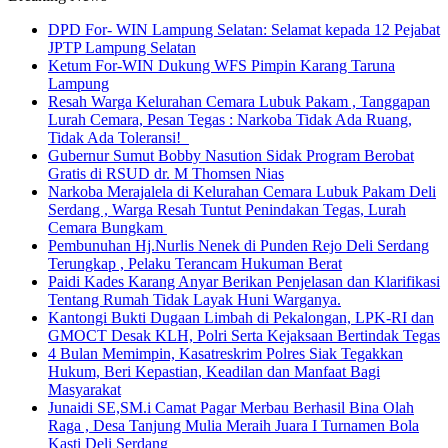
DPD For- WIN Lampung Selatan: Selamat kepada 12 Pejabat
JPTP Lampung Selatan
Ketum For-WIN Dukung WFS Pimpin Karang Taruna
Lampung
Resah Warga Kelurahan Cemara Lubuk Pakam , Tanggapan
Lurah Cemara, Pesan Tegas : Narkoba Tidak Ada Ruang,
Tidak Ada Toleransi!
Gubernur Sumut Bobby Nasution Sidak Program Berobat
Gratis di RSUD dr. M Thomsen Nias
Narkoba Merajalela di Kelurahan Cemara Lubuk Pakam Deli
Serdang , Warga Resah Tuntut Penindakan Tegas, Lurah
Cemara Bungkam
Pembunuhan Hj.Nurlis Nenek di Punden Rejo Deli Serdang
Terungkap , Pelaku Terancam Hukuman Berat
Paidi Kades Karang Anyar Berikan Penjelasan dan Klarifikasi
Tentang Rumah Tidak Layak Huni Warganya.
Kantongi Bukti Dugaan Limbah di Pekalongan, LPK-RI dan
GMOCT Desak KLH, Polri Serta Kejaksaan Bertindak Tegas
4 Bulan Memimpin, Kasatreskrim Polres Siak Tegakkan
Hukum, Beri Kepastian, Keadilan dan Manfaat Bagi
Masyarakat
Junaidi SE,SM.i Camat Pagar Merbau Berhasil Bina Olah
Raga , Desa Tanjung Mulia Meraih Juara I Turnamen Bola
Kasti Deli Serdang