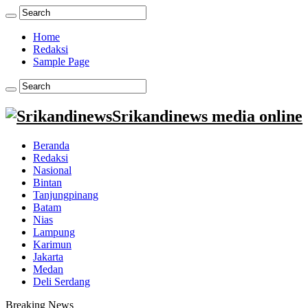
Home
Redaksi
Sample Page
Srikandinews media online
Beranda
Redaksi
Nasional
Bintan
Tanjungpinang
Batam
Nias
Lampung
Karimun
Jakarta
Medan
Deli Serdang
Breaking News