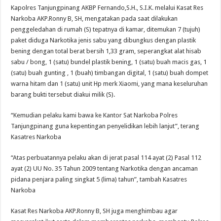
Kapolres Tanjungpinang AKBP Fernando,S.H., S.I.K. melalui Kasat Res
Narkoba AKP.Ronny B, SH, mengatakan pada saat dilakukan
penggeledahan di rumah (S) tepatnya di kamar, ditemukan 7 (tujuh)
paket diduga Narkotika jenis sabu yang dibungkus dengan plastik
bening dengan total berat bersih 1,33 gram, seperangkat alat hisab
sabu / bong, 1 (satu) bundel plastik bening, 1 (satu) buah macis gas, 1
(satu) buah gunting , 1 (buah) timbangan digital, 1 (satu) buah dompet
warna hitam dan 1 (satu) unit Hp merk Xiaomi, yang mana keseluruhan
barang bukti tersebut diakui milik (S).
“Kemudian pelaku kami bawa ke Kantor Sat Narkoba Polres
Tanjungpinang guna kepentingan penyelidikan lebih lanjut”, terang
Kasatres Narkoba
“Atas perbuatannya pelaku akan di jerat pasal 114 ayat (2) Pasal 112
ayat (2) UU No. 35 Tahun 2009 tentang Narkotika dengan ancaman
pidana penjara paling singkat 5 (lima) tahun”, tambah Kasatres
Narkoba
Kasat Res Narkoba AKP.Ronny B, SH juga menghimbau agar