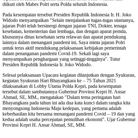
diikuti oleh Mabes Polri serta Polda seluruh Indonesia.
Pada kesempatan tersebut Presiden Republik Indonesia Ir. H. Joko
Widodo menyampaikan ″Selain menjalankan tugas-tugas utamanya,
jajaran Polri telah bersinergi dengan jajaran TNI, Dokter, tenaga
kesehatan, kementerian dan lembaga, dan dengan aparat pemda,
khususnya dinas kesehatan serta relawan dan aparat pendukung
lainnya dalam menangani pandemi ini, Saya minta jajaran Polri
untuk terus aktif mendukung pelaksanaan kebijakan pemerintah
dalam penanganan pandemi Covid-19. Sekali lagi saya
menyampaikan penghargaan yang setinggi-tingginya″. Tutur
Presiden Republik Indonesia Ir. Joko Widodo.
Selesai pelaksanaan Upacara kegiatan dilanjutkan dengan Syukuran,
kegiatan Syukuran Hari Bhayangkara ke – 75 Tahun 2021
dilaksanakan di Lobby Utama Polda Kepri, pada kesempatan
tersebut dalam sambutannya Gubernur Provinsi Kepri H. Ansar
Ahmad, SE, MM., mengatakan ″Dalam tema peringatan hari
Bhayangkara pada tahun ini ada dua kata kunci dalam rangka kita
menyongsong Indonesia Maju kedepan, yang pertama adalah
keberhasilan kita bersama menangani pandemi Covid – 19 dan yang
kedua adalah usaha percepatan pemulihan ekonomi″. Ujar Gubernur
Provinsi Kepri H. Ansar Ahmad, SE, MM.