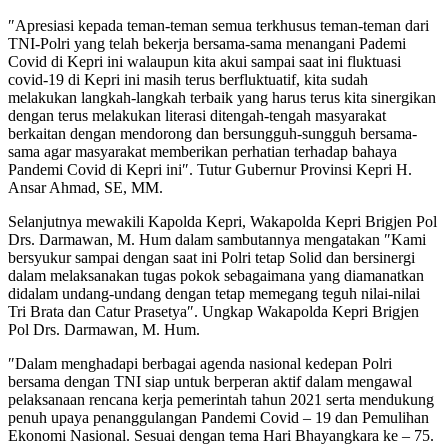
″Apresiasi kepada teman-teman semua terkhusus teman-teman dari
TNI-Polri yang telah bekerja bersama-sama menangani Pademi
Covid di Kepri ini walaupun kita akui sampai saat ini fluktuasi
covid-19 di Kepri ini masih terus berfluktuatif, kita sudah
melakukan langkah-langkah terbaik yang harus terus kita sinergikan
dengan terus melakukan literasi ditengah-tengah masyarakat
berkaitan dengan mendorong dan bersungguh-sungguh bersama-
sama agar masyarakat memberikan perhatian terhadap bahaya
Pandemi Covid di Kepri ini″. Tutur Gubernur Provinsi Kepri H.
Ansar Ahmad, SE, MM.
Selanjutnya mewakili Kapolda Kepri, Wakapolda Kepri Brigjen Pol
Drs. Darmawan, M. Hum dalam sambutannya mengatakan ″Kami
bersyukur sampai dengan saat ini Polri tetap Solid dan bersinergi
dalam melaksanakan tugas pokok sebagaimana yang diamanatkan
didalam undang-undang dengan tetap memegang teguh nilai-nilai
Tri Brata dan Catur Prasetya″. Ungkap Wakapolda Kepri Brigjen
Pol Drs. Darmawan, M. Hum.
″Dalam menghadapi berbagai agenda nasional kedepan Polri
bersama dengan TNI siap untuk berperan aktif dalam mengawal
pelaksanaan rencana kerja pemerintah tahun 2021 serta mendukung
penuh upaya penanggulangan Pandemi Covid – 19 dan Pemulihan
Ekonomi Nasional. Sesuai dengan tema Hari Bhayangkara ke – 75.