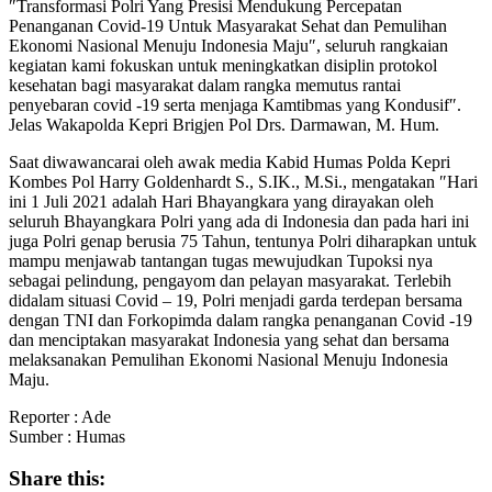
″Transformasi Polri Yang Presisi Mendukung Percepatan
Penanganan Covid-19 Untuk Masyarakat Sehat dan Pemulihan
Ekonomi Nasional Menuju Indonesia Maju″, seluruh rangkaian
kegiatan kami fokuskan untuk meningkatkan disiplin protokol
kesehatan bagi masyarakat dalam rangka memutus rantai
penyebaran covid -19 serta menjaga Kamtibmas yang Kondusif″.
Jelas Wakapolda Kepri Brigjen Pol Drs. Darmawan, M. Hum.
Saat diwawancarai oleh awak media Kabid Humas Polda Kepri
Kombes Pol Harry Goldenhardt S., S.IK., M.Si., mengatakan ″Hari
ini 1 Juli 2021 adalah Hari Bhayangkara yang dirayakan oleh
seluruh Bhayangkara Polri yang ada di Indonesia dan pada hari ini
juga Polri genap berusia 75 Tahun, tentunya Polri diharapkan untuk
mampu menjawab tantangan tugas mewujudkan Tupoksi nya
sebagai pelindung, pengayom dan pelayan masyarakat. Terlebih
didalam situasi Covid – 19, Polri menjadi garda terdepan bersama
dengan TNI dan Forkopimda dalam rangka penanganan Covid -19
dan menciptakan masyarakat Indonesia yang sehat dan bersama
melaksanakan Pemulihan Ekonomi Nasional Menuju Indonesia
Maju.
Reporter : Ade
Sumber : Humas
Share this: