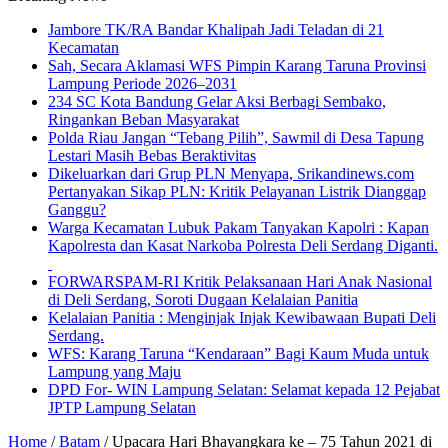
Jambore TK/RA Bandar Khalipah Jadi Teladan di 21
Kecamatan
Sah, Secara Aklamasi WFS Pimpin Karang Taruna Provinsi
Lampung Periode 2026–2031
234 SC Kota Bandung Gelar Aksi Berbagi Sembako,
Ringankan Beban Masyarakat
Polda Riau Jangan “Tebang Pilih”, Sawmil di Desa Tapung
Lestari Masih Bebas Beraktivitas
Dikeluarkan dari Grup PLN Menyapa, Srikandinews.com
Pertanyakan Sikap PLN: Kritik Pelayanan Listrik Dianggap
Ganggu?
Warga Kecamatan Lubuk Pakam Tanyakan Kapolri : Kapan
Kapolresta dan Kasat Narkoba Polresta Deli Serdang Diganti.
FORWARSPAM-RI Kritik Pelaksanaan Hari Anak Nasional
di Deli Serdang, Soroti Dugaan Kelalaian Panitia
Kelalaian Panitia : Menginjak Injak Kewibawaan Bupati Deli
Serdang.
WFS: Karang Taruna “Kendaraan” Bagi Kaum Muda untuk
Lampung yang Maju
DPD For- WIN Lampung Selatan: Selamat kepada 12 Pejabat
JPTP Lampung Selatan
Home
/
Batam
/
Upacara Hari Bhayangkara ke – 75 Tahun 2021 di