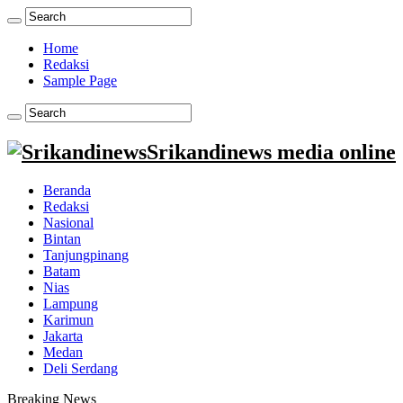
Home
Redaksi
Sample Page
Srikandinews media online
Beranda
Redaksi
Nasional
Bintan
Tanjungpinang
Batam
Nias
Lampung
Karimun
Jakarta
Medan
Deli Serdang
Breaking News