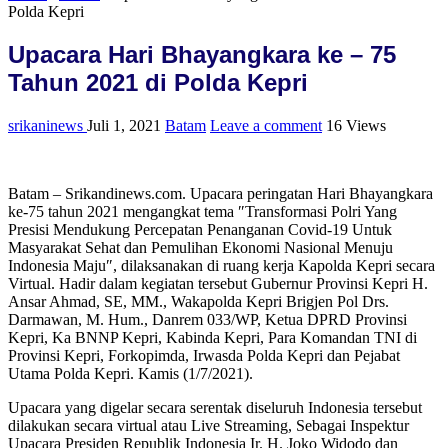
Polda Kepri
Upacara Hari Bhayangkara ke – 75
Tahun 2021 di Polda Kepri
srikaninews
Juli 1, 2021
Batam
Leave a comment
16 Views
Batam – Srikandinews.com. Upacara peringatan Hari Bhayangkara
ke-75 tahun 2021 mengangkat tema ″Transformasi Polri Yang
Presisi Mendukung Percepatan Penanganan Covid-19 Untuk
Masyarakat Sehat dan Pemulihan Ekonomi Nasional Menuju
Indonesia Maju″, dilaksanakan di ruang kerja Kapolda Kepri secara
Virtual. Hadir dalam kegiatan tersebut Gubernur Provinsi Kepri H.
Ansar Ahmad, SE, MM., Wakapolda Kepri Brigjen Pol Drs.
Darmawan, M. Hum., Danrem 033/WP, Ketua DPRD Provinsi
Kepri, Ka BNNP Kepri, Kabinda Kepri, Para Komandan TNI di
Provinsi Kepri, Forkopimda, Irwasda Polda Kepri dan Pejabat
Utama Polda Kepri. Kamis (1/7/2021).
Upacara yang digelar secara serentak diseluruh Indonesia tersebut
dilakukan secara virtual atau Live Streaming, Sebagai Inspektur
Upacara Presiden Republik Indonesia Ir. H. Joko Widodo dan