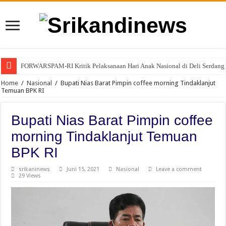
FORWARSPAM-RI Kritik Pelaksanaan Hari Anak Nasional di Deli Serdang, 
Home
/
Nasional
/
Bupati Nias Barat Pimpin coffee morning Tindaklanjut
Temuan BPK RI
Bupati Nias Barat Pimpin coffee
morning Tindaklanjut Temuan
BPK RI
srikaninews
Juni 15, 2021
Nasional
Leave a comment
29 Views