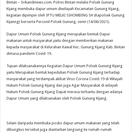
WFS: Karang Taruna “Kendaraan” Bagi Kaum Muda untuk Lampung yang Maju
Bintan – Srikandinews.com. Polres Bintan melalui Polsek Gunung
Kijang membuka dapur umum diwilayah Kecamatan Gunung Kijang,
kegiatan dipimpin oleh IPTU MELKI SIHOMBING SH (Kapolsek Gunung
Kijanng) berserta Personil Polsek Gunung, senin (14/06/2021).
Dapur Umum Polsek Gunung Kijang merupakan bentuk Dapur
makanan untuk masyarakat yaitu dengan memberikan makanan
kepada masyarakat di Kelurahan Kawal Kec. Gunung Kijang Kab. Bintan
dimasa pandemi Covid-19.
Tujuan dilaksanakannya Kegiatan Dapur Umum Polsek Gunung Kijang
yaitu Merupakan bentuk kepedulian Polsek Gunung Kijang terhadap
masyarakat yang terdampak akibat Virus Corona Covid-19 di Wilayah
Hukum Polsek Gunung Kijang dan juga Agar Masyarakat di wilayah
Hukum Polsek Gunung Kijang Dapat merasa terbantu dengan adanya
Dapur Umum yang dilaksanakan oleh Polsek Gunung Kijang.
Selain daripada membuka posko dapur umum makanan yang telah
dibungkus tersebut juga diantarkan langsung ke rumah-rumah