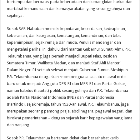
bertumpu dan berbasis pada keberadaan dan kebangkitan harkat dan
martabat kemanusiaan dan kemasyarakatan yang sesungguhnya dan
sejatinya.
Sosok SAE. Nababan memiliki kepintaran, kecerdasan, kedisiplinan,
keberanian, dan ketegasan, kematangan, kemandirian, dan bibit
kepemimpinan, sejak remaja dan muda. Penulis mendengar dan
mengetahui perihal ini dahulu dari mantan Gubernur Sumut (Alm). P.R.
Telaumbanua, yang juga pernah menjadi Bupati Nias, Residen
Sumatera Timur, Walikota Medan, dan menjadi Staf Ahli Menteri
Dalam Negeri RI setelah selesai menjadi Gubernur Sumut. Meskipun
P.R. Telaumbanua ditugaskan rezim penguasa saat itu di awal orde
baru untuk menjadi Anggota DPR-RI dan MPR-RI dari Partai Golkar,
namun habitus (habitat) politik sesungguhnya dari P.R. Telaumbanua
adalah Partai Nasional Indonesia (PNI) dan Partai Indonesia
(Partindo), sejak remaja, tahun 1930-an awal. P.R. Telaumbanua, juga
merupakan seorang pamong praja, abdi negara, pegawai negeri, dan
birokrat pemerintahan – dengan sejarah karir kepegawaian yang lama
dan panjang.
Sosok P.R. Telaumbanua berteman dekat dan bersahabat karib