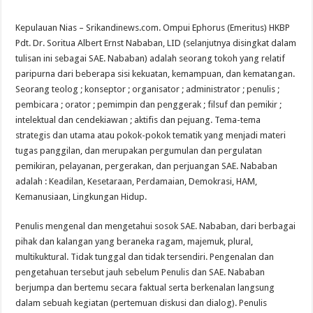
Kepulauan Nias – Srikandinews.com. Ompui Ephorus (Emeritus) HKBP
Pdt. Dr. Soritua Albert Ernst Nababan, LID (selanjutnya disingkat dalam
tulisan ini sebagai SAE. Nababan) adalah seorang tokoh yang relatif
paripurna dari beberapa sisi kekuatan, kemampuan, dan kematangan.
Seorang teolog ; konseptor ; organisator ; administrator ; penulis ;
pembicara ; orator ; pemimpin dan penggerak ; filsuf dan pemikir ;
intelektual dan cendekiawan ; aktifis dan pejuang. Tema-tema
strategis dan utama atau pokok-pokok tematik yang menjadi materi
tugas panggilan, dan merupakan pergumulan dan pergulatan
pemikiran, pelayanan, pergerakan, dan perjuangan SAE. Nababan
adalah : Keadilan, Kesetaraan, Perdamaian, Demokrasi, HAM,
Kemanusiaan, Lingkungan Hidup.
Penulis mengenal dan mengetahui sosok SAE. Nababan, dari berbagai
pihak dan kalangan yang beraneka ragam, majemuk, plural,
multikuktural. Tidak tunggal dan tidak tersendiri. Pengenalan dan
pengetahuan tersebut jauh sebelum Penulis dan SAE. Nababan
berjumpa dan bertemu secara faktual serta berkenalan langsung
dalam sebuah kegiatan (pertemuan diskusi dan dialog). Penulis