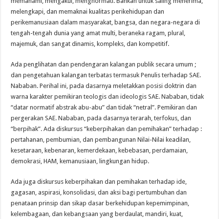
memahami, mengakui, menghormati. Bahkan untuk saling menerima,
melengkapi, dan memaknai kualitas perikehidupan dan
perikemanusiaan dalam masyarakat, bangsa, dan negara-negara di
tengah-tengah dunia yang amat multi, beraneka ragam, plural,
majemuk, dan sangat dinamis, kompleks, dan kompetitif.
Ada penglihatan dan pendengaran kalangan publik secara umum ;
dan pengetahuan kalangan terbatas termasuk Penulis terhadap SAE.
Nababan. Perihal ini, pada dasarnya meletakkan posisi doktrin dan
warna karakter pemikiran teologis dan ideologis SAE. Nababan, tidak
“datar normatif abstrak abu-abu” dan tidak “netral”. Pemikiran dan
pergerakan SAE. Nababan, pada dasarnya terarah, terfokus, dan
“berpihak”. Ada diskursus “keberpihakan dan pemihakan” terhadap :
pertahanan, pembumian, dan pembangunan Nilai-Nilai keadilan,
kesetaraan, kebenaran, kemerdekaan, kebebasan, perdamaian,
demokrasi, HAM, kemanusiaan, lingkungan hidup.
Ada juga diskursus keberpihakan dan pemihakan terhadap ide,
gagasan, aspirasi, konsolidasi, dan aksi bagi pertumbuhan dan
penataan prinsip dan sikap dasar berkehidupan kepemimpinan,
kelembagaan, dan kebangsaan yang berdaulat, mandiri, kuat,