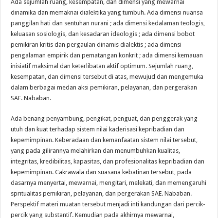
Ada sejumlah ruang, kesempatan, dan dimensi yang mewarnai
dinamika dan memaknai dialektika yang tumbuh. Ada dimensi nuansa
panggilan hati dan sentuhan nurani ; ada dimensi kedalaman teologis,
keluasan sosiologis, dan kesadaran ideologis ; ada dimensi bobot
pemikiran kritis dan pergaulan dinamis dialektis ; ada dimensi
pengalaman empirik dan pematangan konkrit ; ada dimensi kemauan
inisiatif maksimal dan keterlibatan aktif optimum. Sejumlah ruang,
kesempatan, dan dimensi tersebut di atas, mewujud dan mengemuka
dalam berbagai medan aksi pemikiran, pelayanan, dan pergerakan
SAE. Nababan.
Ada benang penyambung, pengikat, penguat, dan penggerak yang
utuh dan kuat terhadap sistem nilai kaderisasi kepribadian dan
kepemimpinan. Keberadaan dan kemanfaatan sistem nilai tersebut,
yang pada gilirannya melahirkan dan menumbuhkan kualitas,
integritas, kredibilitas, kapasitas, dan profesionalitas kepribadian dan
kepemimpinan. Cakrawala dan suasana kebatinan tersebut, pada
dasarnya menyertai, mewarnai, mengitari, melekati, dan memengaruhi
spritualitas pemikiran, pelayanan, dan pergerakan SAE. Nababan.
Perspektif materi muatan tersebut menjadi inti kandungan dari percik-
percik yang substantif. Kemudian pada akhirnya mewarnai,