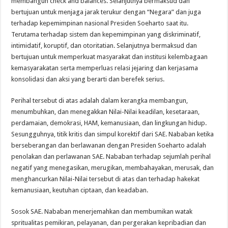
membangun check and balances. Selanjutnya bermaksud dan
bertujuan untuk menjaga jarak terukur dengan “Negara” dan juga
terhadap kepemimpinan nasional Presiden Soeharto saat itu.
Terutama terhadap sistem dan kepemimpinan yang diskriminatif,
intimidatif, koruptif, dan otoritatian. Selanjutnya bermaksud dan
bertujuan untuk memperkuat masyarakat dan institusi kelembagaan
kemasyarakatan serta memperluas relasi jejaring dan kerjasama
konsolidasi dan aksi yang berarti dan berefek serius.
Perihal tersebut di atas adalah dalam kerangka membangun,
menumbuhkan, dan menegakkan Nilai-Nilai keadilan, kesetaraan,
perdamaian, demokrasi, HAM, kemanusiaan, dan lingkungan hidup.
Sesungguhnya, titik kritis dan simpul korektif dari SAE. Nababan ketika
berseberangan dan berlawanan dengan Presiden Soeharto adalah
penolakan dan perlawanan SAE. Nababan terhadap sejumlah perihal
negatif yang menegasikan, merugikan, membahayakan, merusak, dan
menghancurkan Nilai-Nilai tersebut di atas dan terhadap hakekat
kemanusiaan, keutuhan ciptaan, dan keadaban.
Sosok SAE. Nababan menerjemahkan dan membumikan watak
spritualitas pemikiran, pelayanan, dan pergerakan kepribadian dan