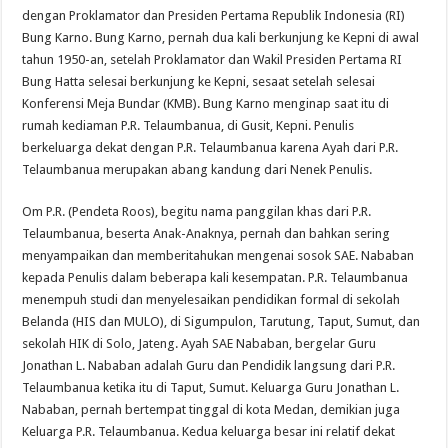
dengan Proklamator dan Presiden Pertama Republik Indonesia (RI)
Bung Karno. Bung Karno, pernah dua kali berkunjung ke Kepni di awal
tahun 1950-an, setelah Proklamator dan Wakil Presiden Pertama RI
Bung Hatta selesai berkunjung ke Kepni, sesaat setelah selesai
Konferensi Meja Bundar (KMB). Bung Karno menginap saat itu di
rumah kediaman P.R. Telaumbanua, di Gusit, Kepni. Penulis
berkeluarga dekat dengan P.R. Telaumbanua karena Ayah dari P.R.
Telaumbanua merupakan abang kandung dari Nenek Penulis.
Om P.R. (Pendeta Roos), begitu nama panggilan khas dari P.R.
Telaumbanua, beserta Anak-Anaknya, pernah dan bahkan sering
menyampaikan dan memberitahukan mengenai sosok SAE. Nababan
kepada Penulis dalam beberapa kali kesempatan. P.R. Telaumbanua
menempuh studi dan menyelesaikan pendidikan formal di sekolah
Belanda (HIS dan MULO), di Sigumpulon, Tarutung, Taput, Sumut, dan
sekolah HIK di Solo, Jateng. Ayah SAE Nababan, bergelar Guru
Jonathan L. Nababan adalah Guru dan Pendidik langsung dari P.R.
Telaumbanua ketika itu di Taput, Sumut. Keluarga Guru Jonathan L.
Nababan, pernah bertempat tinggal di kota Medan, demikian juga
Keluarga P.R. Telaumbanua. Kedua keluarga besar ini relatif dekat