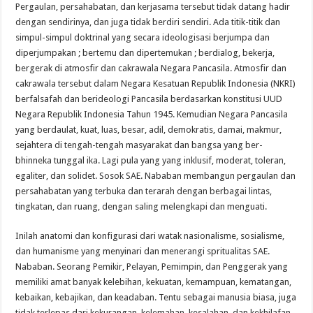
Pergaulan, persahabatan, dan kerjasama tersebut tidak datang hadir
dengan sendirinya, dan juga tidak berdiri sendiri. Ada titik-titik dan
simpul-simpul doktrinal yang secara ideologisasi berjumpa dan
diperjumpakan ; bertemu dan dipertemukan ; berdialog, bekerja,
bergerak di atmosfir dan cakrawala Negara Pancasila. Atmosfir dan
cakrawala tersebut dalam Negara Kesatuan Republik Indonesia (NKRI)
berfalsafah dan berideologi Pancasila berdasarkan konstitusi UUD
Negara Republik Indonesia Tahun 1945. Kemudian Negara Pancasila
yang berdaulat, kuat, luas, besar, adil, demokratis, damai, makmur,
sejahtera di tengah-tengah masyarakat dan bangsa yang ber-
bhinneka tunggal ika. Lagi pula yang yang inklusif, moderat, toleran,
egaliter, dan solidet. Sosok SAE. Nababan membangun pergaulan dan
persahabatan yang terbuka dan terarah dengan berbagai lintas,
tingkatan, dan ruang, dengan saling melengkapi dan menguati.
Inilah anatomi dan konfigurasi dari watak nasionalisme, sosialisme,
dan humanisme yang menyinari dan menerangi spritualitas SAE.
Nababan. Seorang Pemikir, Pelayan, Pemimpin, dan Penggerak yang
memiliki amat banyak kelebihan, kekuatan, kemampuan, kematangan,
kebaikan, kebajikan, dan keadaban. Tentu sebagai manusia biasa, juga
tidak terlepas dari kekurangan, kelemahan, kesalahan, dan kekhilafan.