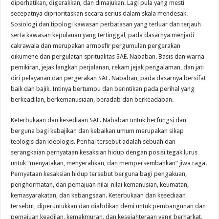
diperhatikan, digerakkan, dan dimajukan. Lagi pula yang mesti
secepatnya diprioritaskan secara serius dalam skala mendesak.
Sosiologi dan tipologi kawasan perbatasan yang terluar dan terjauh
serta kawasan kepulauan yang tertinggal, pada dasarnya menjadi
cakrawala dan merupakan armosfir pergumulan pergerakan
oikumene dan pergulatan spritualitas SAE. Nababan. Basis dan warna
pemikiran, jejak langkah perjalanan, rekam jejak pengalaman, dan jati
diri pelayanan dan pergerakan SAE. Nababan, pada dasarnya bersifat
baik dan bajik. Intinya bertumpu dan berintikan pada perihal yang
berkeadilan, berkemanusiaan, beradab dan berkeadaban.
Keterbukaan dan kesediaan SAE. Nababan untuk berfungsi dan
berguna bagi kebajikan dan kebaikan umum merupakan sikap
teologis dan ideologis. Perihal tersebut adalah sebuah dan
serangkaian pernyataan kesaksian hidup dengan posisi tegak lurus
untuk “menyatakan, menyerahkan, dan mempersembahkan” jiwa raga.
Pernyataan kesaksian hidup tersebut berguna bagi pengakuan,
penghormatan, dan pemajuan nilai-nilai kemanusian, keumatan,
kemasyarakatan, dan kebangsaan. Keterbukaan dan kesediaan
tersebut, diperuntukkan dan diabdikan demi untuk pembangunan dan
pemajuan keadilan, kemakmuran, dan kesejahteraan yang berharkat,