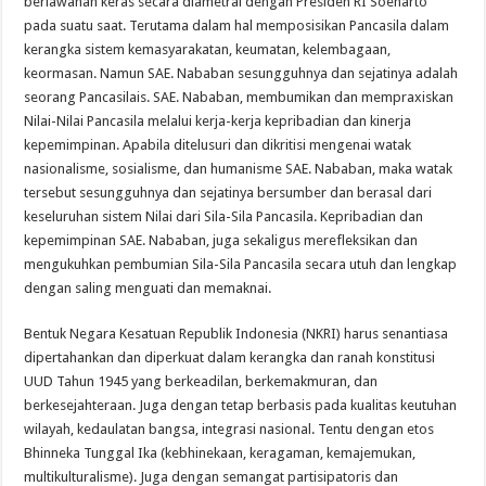
berlawanan keras secara diametral dengan Presiden RI Soeharto
pada suatu saat. Terutama dalam hal memposisikan Pancasila dalam
kerangka sistem kemasyarakatan, keumatan, kelembagaan,
keormasan. Namun SAE. Nababan sesungguhnya dan sejatinya adalah
seorang Pancasilais. SAE. Nababan, membumikan dan mempraxiskan
Nilai-Nilai Pancasila melalui kerja-kerja kepribadian dan kinerja
kepemimpinan. Apabila ditelusuri dan dikritisi mengenai watak
nasionalisme, sosialisme, dan humanisme SAE. Nababan, maka watak
tersebut sesungguhnya dan sejatinya bersumber dan berasal dari
keseluruhan sistem Nilai dari Sila-Sila Pancasila. Kepribadian dan
kepemimpinan SAE. Nababan, juga sekaligus merefleksikan dan
mengukuhkan pembumian Sila-Sila Pancasila secara utuh dan lengkap
dengan saling menguati dan memaknai.
Bentuk Negara Kesatuan Republik Indonesia (NKRI) harus senantiasa
dipertahankan dan diperkuat dalam kerangka dan ranah konstitusi
UUD Tahun 1945 yang berkeadilan, berkemakmuran, dan
berkesejahteraan. Juga dengan tetap berbasis pada kualitas keutuhan
wilayah, kedaulatan bangsa, integrasi nasional. Tentu dengan etos
Bhinneka Tunggal Ika (kebhinekaan, keragaman, kemajemukan,
multikulturalisme). Juga dengan semangat partisipatoris dan