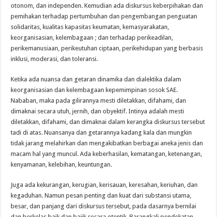
otonom, dan independen. Kemudian ada diskursus keberpihakan dan
pemihakan terhadap pertumbuhan dan pengembangan penguatan
solidaritas, kualitas kapasitas keumatan, kemasyarakatan,
keorganisasian, kelembagaan ; dan terhadap perikeadilan,
perikemanusiaan, perikeutuhan ciptaan, perikehidupan yang berbasis
inklusi, moderasi, dan toleransi.
Ketika ada nuansa dan getaran dinamika dan dialektika dalam
keorganisasian dan kelembagaan kepemimpinan sosok SAE.
Nababan, maka pada gilirannya mesti diletakkan, difahami, dan
dimaknai secara utuh, jernih, dan obyektif. Intinya adalah mesti
diletakkan, difahami, dan dimaknai dalam kerangka diskursus tersebut
tadi di atas. Nuansanya dan getarannya kadang kala dan mungkin
tidak jarang melahirkan dan mengakibatkan berbagai aneka jenis dan
macam hal yang muncul. Ada keberhasilan, kematangan, ketenangan,
kenyamanan, kelebihan, keuntungan.
Juga ada kekurangan, kerugian, kerisauan, keresahan, keriuhan, dan
kegaduhan. Namun pesan penting dan kuat dari substansi utama,
besar, dan panjang dari diskursus tersebut, pada dasarnya bernilai
dan berkelas baik dan bajik secara otentik. Barangkali pendekatan,