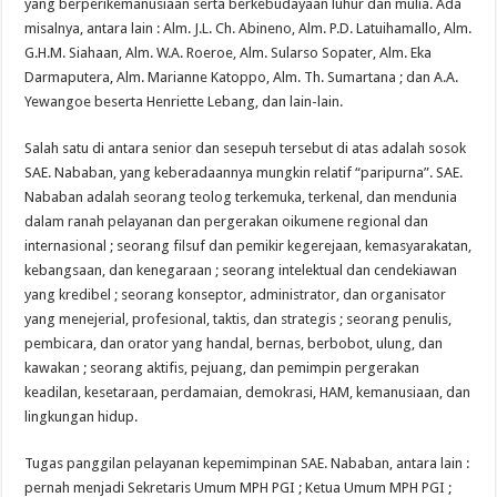
yang berperikemanusiaan serta berkebudayaan luhur dan mulia. Ada
misalnya, antara lain : Alm. J.L. Ch. Abineno, Alm. P.D. Latuihamallo, Alm.
G.H.M. Siahaan, Alm. W.A. Roeroe, Alm. Sularso Sopater, Alm. Eka
Darmaputera, Alm. Marianne Katoppo, Alm. Th. Sumartana ; dan A.A.
Yewangoe beserta Henriette Lebang, dan lain-lain.
Salah satu di antara senior dan sesepuh tersebut di atas adalah sosok
SAE. Nababan, yang keberadaannya mungkin relatif “paripurna”. SAE.
Nababan adalah seorang teolog terkemuka, terkenal, dan mendunia
dalam ranah pelayanan dan pergerakan oikumene regional dan
internasional ; seorang filsuf dan pemikir kegerejaan, kemasyarakatan,
kebangsaan, dan kenegaraan ; seorang intelektual dan cendekiawan
yang kredibel ; seorang konseptor, administrator, dan organisator
yang menejerial, profesional, taktis, dan strategis ; seorang penulis,
pembicara, dan orator yang handal, bernas, berbobot, ulung, dan
kawakan ; seorang aktifis, pejuang, dan pemimpin pergerakan
keadilan, kesetaraan, perdamaian, demokrasi, HAM, kemanusiaan, dan
lingkungan hidup.
Tugas panggilan pelayanan kepemimpinan SAE. Nababan, antara lain :
pernah menjadi Sekretaris Umum MPH PGI ; Ketua Umum MPH PGI ;