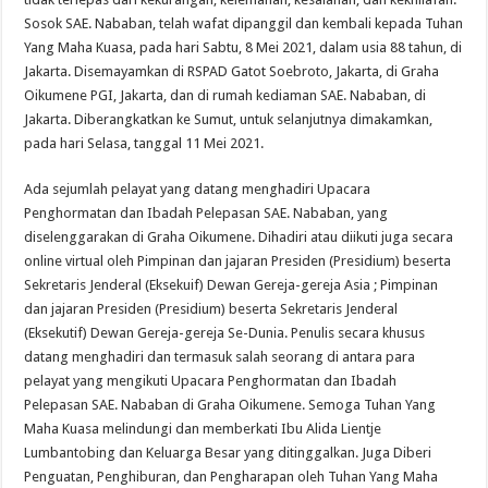
Sosok SAE. Nababan, telah wafat dipanggil dan kembali kepada Tuhan
Yang Maha Kuasa, pada hari Sabtu, 8 Mei 2021, dalam usia 88 tahun, di
Jakarta. Disemayamkan di RSPAD Gatot Soebroto, Jakarta, di Graha
Oikumene PGI, Jakarta, dan di rumah kediaman SAE. Nababan, di
Jakarta. Diberangkatkan ke Sumut, untuk selanjutnya dimakamkan,
pada hari Selasa, tanggal 11 Mei 2021.
Ada sejumlah pelayat yang datang menghadiri Upacara
Penghormatan dan Ibadah Pelepasan SAE. Nababan, yang
diselenggarakan di Graha Oikumene. Dihadiri atau diikuti juga secara
online virtual oleh Pimpinan dan jajaran Presiden (Presidium) beserta
Sekretaris Jenderal (Eksekuif) Dewan Gereja-gereja Asia ; Pimpinan
dan jajaran Presiden (Presidium) beserta Sekretaris Jenderal
(Eksekutif) Dewan Gereja-gereja Se-Dunia. Penulis secara khusus
datang menghadiri dan termasuk salah seorang di antara para
pelayat yang mengikuti Upacara Penghormatan dan Ibadah
Pelepasan SAE. Nababan di Graha Oikumene. Semoga Tuhan Yang
Maha Kuasa melindungi dan memberkati Ibu Alida Lientje
Lumbantobing dan Keluarga Besar yang ditinggalkan. Juga Diberi
Penguatan, Penghiburan, dan Pengharapan oleh Tuhan Yang Maha