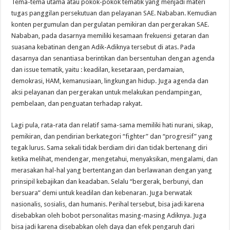
Tema-tema utama atau pokok-pokok tematik yang menjadi materi
tugas panggilan persekutuan dan pelayanan SAE. Nababan. Kemudian
konten pergumulan dan pergulatan pemikiran dan pergerakan SAE.
Nababan, pada dasarnya memiliki kesamaan frekuensi getaran dan
suasana kebatinan dengan Adik-Adiknya tersebut di atas. Pada
dasarnya dan senantiasa berintikan dan bersentuhan dengan agenda
dan issue tematik, yaitu : keadilan, kesetaraan, perdamaian,
demokrasi, HAM, kemanusiaan, lingkungan hidup. Juga agenda dan
aksi pelayanan dan pergerakan untuk melakukan pendampingan,
pembelaan, dan penguatan terhadap rakyat.
Lagi pula, rata-rata dan relatif sama-sama memiliki hati nurani, sikap,
pemikiran, dan pendirian berkategori “fighter” dan “progresif” yang
tegak lurus. Sama sekali tidak berdiam diri dan tidak bertenang diri
ketika melihat, mendengar, mengetahui, menyaksikan, mengalami, dan
merasakan hal-hal yang bertentangan dan berlawanan dengan yang
prinsipil kebajikan dan keadaban. Selalu “bergerak, berbunyi, dan
bersuara” demi untuk keadilan dan kebenaran. Juga berwatak
nasionalis, sosialis, dan humanis. Perihal tersebut, bisa jadi karena
disebabkan oleh bobot personalitas masing-masing Adiknya. Juga
bisa jadi karena disebabkan oleh daya dan efek pengaruh dari