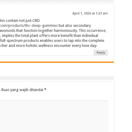
April 1, 2026 at 1:23 am
es contain not just CBD
com/products/thc-sleep-gummies
but also secondary
avonoids that function together harmoniously. This occurrence,
 implies the total plant offers more benefit than individual
ull-spectrum products enables users to tap into the complete
richer and more holistic wellness encounter every lone day.
Reply
.
Ruas yang wajib ditandai
*