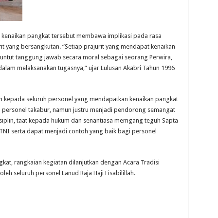
n kenaikan pangkat tersebut membawa implikasi pada rasa
it yang bersangkutan. “Setiap prajurit yang mendapat kenaikan
ituntut tanggung jawab secara moral sebagai seorang Perwira,
alam melaksanakan tugasnya,” ujar Lulusan Akabri Tahun 1996
n kepada seluruh personel yang mendapatkan kenaikan pangkat
 personel takabur, namun justru menjadi pendorong semangat
isiplin, taat kepada hukum dan senantiasa memgang teguh Sapta
TNI serta dapat menjadi contoh yang baik bagi personel
kat, rangkaian kegiatan dilanjutkan dengan Acara Tradisi
leh seluruh personel Lanud Raja Haji Fisabilillah.