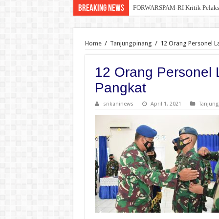
Breaking News
FORWARSPAM-RI Kritik Pelaksana
Home
/
Tanjungpinang
/
12 Orang Personel L
12 Orang Personel
Pangkat
srikaninews
April 1, 2021
Tanjung