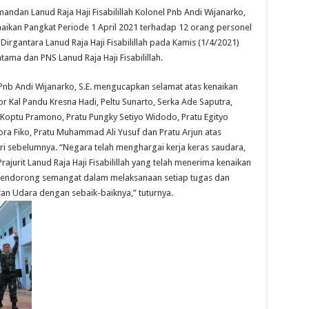
ndan Lanud Raja Haji Fisabilillah Kolonel Pnb Andi Wijanarko,
aikan Pangkat Periode 1 April 2021 terhadap 12 orang personel
rgantara Lanud Raja Haji Fisabilillah pada Kamis (1/4/2021)
tama dan PNS Lanud Raja Haji Fisabilillah.
nb Andi Wijanarko, S.E. mengucapkan selamat atas kenaikan
 Kal Pandu Kresna Hadi, Peltu Sunarto, Serka Ade Saputra,
Koptu Pramono, Pratu Pungky Setiyo Widodo, Pratu Egityo
mora Fiko, Pratu Muhammad Ali Yusuf dan Pratu Arjun atas
dari sebelumnya. “Negara telah menghargai kerja keras saudara,
jurit Lanud Raja Haji Fisabilillah yang telah menerima kenaikan
pendorong semangat dalam melaksanaan setiap tugas dan
an Udara dengan sebaik-baiknya,” tuturnya.