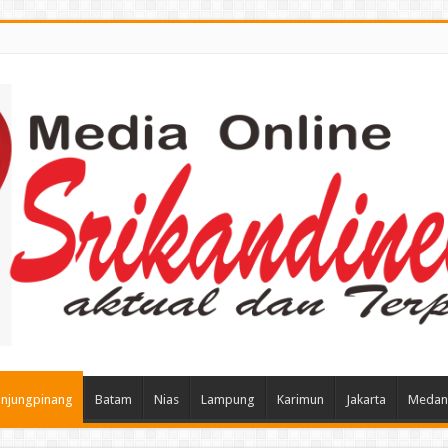
njungpinang
Batam
Nias
Lampung
Karimun
Jakarta
Medan