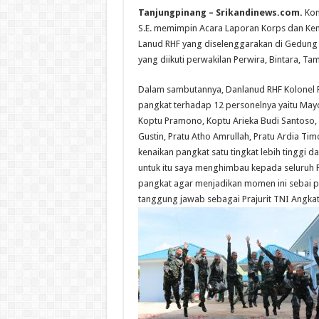
Tanjungpinang – Srikandinews.com.
Koma
S.E. memimpin Acara Laporan Korps dan Ken
Lanud RHF yang diselenggarakan di Gedung Di
yang diikuti perwakilan Perwira, Bintara, Tam
Dalam sambutannya, Danlanud RHF Kolonel P
pangkat terhadap 12 personelnya yaitu Mayor
Koptu Pramono, Koptu Arieka Budi Santoso, 
Gustin, Pratu Atho Amrullah, Pratu Ardia Ti
kenaikan pangkat satu tingkat lebih tinggi 
untuk itu saya menghimbau kepada seluruh Pra
pangkat agar menjadikan momen ini sebai 
tanggung jawab sebagai Prajurit TNI Angkat