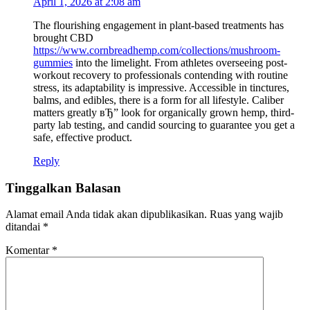
April 1, 2026 at 2:08 am
The flourishing engagement in plant-based treatments has
brought CBD
https://www.cornbreadhemp.com/collections/mushroom-
gummies
into the limelight. From athletes overseeing post-
workout recovery to professionals contending with routine
stress, its adaptability is impressive. Accessible in tinctures,
balms, and edibles, there is a form for all lifestyle. Caliber
matters greatly вЂ” look for organically grown hemp, third-
party lab testing, and candid sourcing to guarantee you get a
safe, effective product.
Reply
Tinggalkan Balasan
Alamat email Anda tidak akan dipublikasikan.
Ruas yang wajib
ditandai
*
Komentar
*