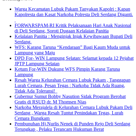
Warga Kecamatan Lubuk Pakam Tanyakan Kapolri : Kapan
Kapolresta dan Kasat Narkoba Polresta Deli Serdang Diganti.
FORWARSPAM-RI Kritik Pelaksanaan Hari Anak Nasional
di Deli Serdang, Soroti Dugaan Kelalaian Panitia
Kelalaian Panitia : Menginjak Injak Kewibawaan Bupati Deli
Serdang.
WFS: Karang Taruna “Kendaraan” Bagi Kaum Muda untuk
Lampung yang Maju
DPD For- WIN Lampung Selatan: Selamat kepada 12 Pejabat
JPTP Lampung Selatan
Ketum For-WIN Dukung WFS Pimpin Karang Taruna
Lampung
Resah Warga Kelurahan Cemara Lubuk Pakam , Tanggapan
Lurah Cemara, Pesan Tegas : Narkoba Tidak Ada Ruang,
Tidak Ada Toleransi!
Gubernur Sumut Bobby Nasution Sidak Program Berobat
Gratis di RSUD dr. M Thomsen Nias
Narkoba Merajalela di Kelurahan Cemara Lubuk Pakam Deli
Serdang , Warga Resah Tuntut Penindakan Tegas, Lurah
Cemara Bungkam
Pembunuhan Hj.Nurlis Nenek di Punden Rejo Deli Serdang
Terungkap , Pelaku Terancam Hukuman Berat