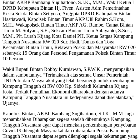
Bintan AKBP Bambang Sugihartono, S.I.K., M.M., Wakil Ketua I
DPRD Kabupaten Bintan Hj. Fiven, Asisten Adm Pemerintahan
Kesra Sekda Bintan Setiyoso, Anggota DPRD Kabupaten Bintan
Hasriawadi, Kapolsek Bintan Timur AKP Ulil Rahim S.Kom.,
M.H., Wakapolsek Bintan Timur AKP AG. Rambe, Camat Bintan
Timur M. Sofyan., S.E., Sekcam Bintan Timur Subiyanto, S.Sos.,
M.M., Plt. Lurah Kijang Kota Daniel PH, Ketua Satgas Kampung
Tangguh Nusantara RW 020 Sdr. Hadi, Tomas dan Toga
Kecamatan Bintan Timur, Relawan Posko dan Masyarakat RW 020
sebanyak 15 Orang dan Personel Pengamanan Polsek Bintan Timur
10 Personel.
Wakil Bupati Bintan Robby Kurniawan, S.P.W.K., menyampaikan
dalam sambutannya “Terimakasih atas semua Unsur Pemerintah,
TNI Polri dan Masyarakat yang telah bersinergi untuk membangun
Kampung Tangguh di RW 020 Kp. Sidodadi Kelurahan Kijang
Kota, Terkait Pemulihan Ekonomi diharapkan dengan adanya
Kampung Tangguh Nusantara ini kedepannya dapat disejalankan,”
Ujarnya.
Kapolres Bintan, AKBP Bambang Sugihartono, S.I.K., M.M. juga
menambahkan Diharapkan segera setelah dibentuknya Kampung
Tangguh Nusantara agar dapat menekan perkembangan penyebaran
Covid-19 ditengah Masyarakat dan diharapkan Posko Kampung
Tangguh Nusantara dapat segera dilengkapi segala kekurangan yang