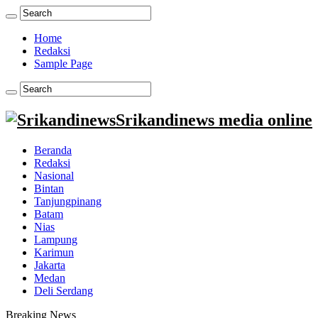
Home
Redaksi
Sample Page
Srikandinews media online
Beranda
Redaksi
Nasional
Bintan
Tanjungpinang
Batam
Nias
Lampung
Karimun
Jakarta
Medan
Deli Serdang
Breaking News