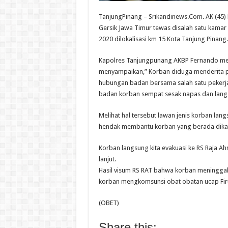
TanjungPinang – Srikandinews.Com. AK (45)
Gersik Jawa Timur tewas disalah satu kamar
2020 dilokalisasi km 15 Kota Tanjung Pinang.
Kapolres Tanjungpunang AKBP Fernando mel
menyampaikan,” Korban diduga menderita pe
hubungan badan bersama salah satu pekerja 
badan korban sempat sesak napas dan langs
Melihat hal tersebut lawan jenis korban lan
hendak membantu korban yang berada dikam
Korban langsung kita evakuasi ke RS Raja A
lanjut.
Hasil visum RS RAT bahwa korban meninggal
korban mengkomsunsi obat obatan ucap Fir
(OBET)
Share this: