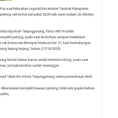
 Pria asal Kelurahan Legundi Kecamatan Tambak Kabupaten
 pekerja sek komersial pukul 20:30 wib senin malam 26 oktober
alui Kapolsek Tanjungpinang Timur AKP Firuddin
nyakit jantung, pada saat itu korban sempat melakukan
sek komersial ditempat lokalisasi km 15. Saat berhubungan
ung kejang kejang, Selasa (27/10/2020)
gsung berlari keluar kamar untuk meminta tolong, pada saat
ar, ternyata.korban sudah meninggal.
hmad Tabib Km 8 Kota Tanjungpinang untuk pemeriksaan lebih
 dikarenakan penyakit bawaan jantung, tidak ada gejala bahwa
uddin,