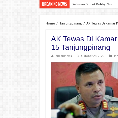
Breaking News
Gubernur Sumut Bobby Nasution
Home
/
Tanjungpinang
/
AK Tewas Di Kamar P
AK Tewas Di Kamar
15 Tanjungpinang
srikaninews
Oktober 28, 2020
Ta