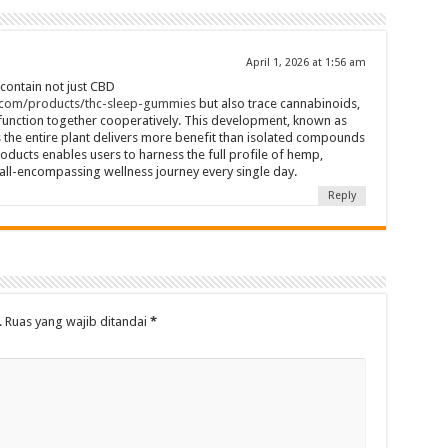
April 1, 2026 at 1:56 am
 contain not just CBD
com/products/thc-sleep-gummies
but also trace cannabinoids,
 function together cooperatively. This development, known as
s the entire plant delivers more benefit than isolated compounds
roducts enables users to harness the full profile of hemp,
ll-encompassing wellness journey every single day.
Reply
.
Ruas yang wajib ditandai
*