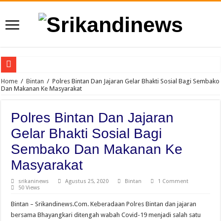
Jambore TK/RA Bandar Khalipah Jadi Teladan di 21 Kecamatan
Home
/
Bintan
/
Polres Bintan Dan Jajaran Gelar Bhakti Sosial Bagi Sembako
Dan Makanan Ke Masyarakat
Sah, Secara Aklamasi WFS Pimpin Karang Taruna Provinsi Lampung Periode 2
234 SC Kota Bandung Gelar Aksi Berbagi Sembako, Ringankan Beban Masyara
Polres Bintan Dan Jajaran
Polda Riau Jangan “Tebang Pilih”, Sawmil di Desa Tapung Lestari Masih Bebas B
Gelar Bhakti Sosial Bagi
Dikeluarkan dari Grup PLN Menyapa, Srikandinews.com Pertanyakan Sikap PLN:
Sembako Dan Makanan Ke
Warga Kecamatan Lubuk Pakam Tanyakan Kapolri : Kapan Kapolresta dan Kasat 
Masyarakat
FORWARSPAM-RI Kritik Pelaksanaan Hari Anak Nasional di Deli Serdang, Sorot
srikaninews
Agustus 25, 2020
Bintan
1 Comment
50 Views
Kelalaian Panitia : Menginjak Injak Kewibawaan Bupati Deli Serdang.
Bintan – Srikandinews.Com. Keberadaan Polres Bintan dan jajaran
WFS: Karang Taruna “Kendaraan” Bagi Kaum Muda untuk Lampung yang Maju
bersama Bhayangkari ditengah wabah Covid-19 menjadi salah satu