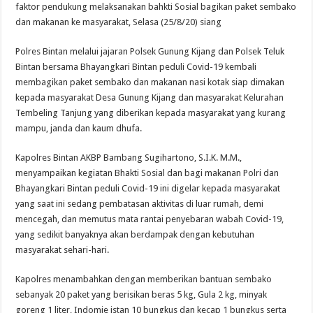
DPD For- WIN Lampung Selatan: Selamat kepada 12 Pejabat JPTP Lampung Sel
faktor pendukung melaksanakan bahkti Sosial bagikan paket sembako
dan makanan ke masyarakat, Selasa (25/8/20) siang
Polres Bintan melalui jajaran Polsek Gunung Kijang dan Polsek Teluk
Bintan bersama Bhayangkari Bintan peduli Covid-19 kembali
membagikan paket sembako dan makanan nasi kotak siap dimakan
kepada masyarakat Desa Gunung Kijang dan masyarakat Kelurahan
Tembeling Tanjung yang diberikan kepada masyarakat yang kurang
mampu, janda dan kaum dhufa.
Kapolres Bintan AKBP Bambang Sugihartono, S.I.K. M.M.,
menyampaikan kegiatan Bhakti Sosial dan bagi makanan Polri dan
Bhayangkari Bintan peduli Covid-19 ini digelar kepada masyarakat
yang saat ini sedang pembatasan aktivitas di luar rumah, demi
mencegah, dan memutus mata rantai penyebaran wabah Covid-19,
yang sedikit banyaknya akan berdampak dengan kebutuhan
masyarakat sehari-hari.
Kapolres menambahkan dengan memberikan bantuan sembako
sebanyak 20 paket yang berisikan beras 5 kg, Gula 2 kg, minyak
goreng 1 liter, Indomie istan 10 bungkus dan kecap 1 bungkus serta