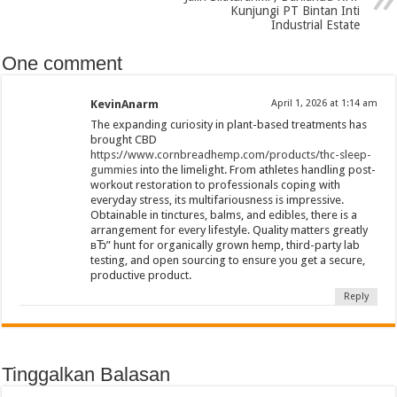
Kunjungi PT Bintan Inti
Industrial Estate
One comment
KevinAnarm
April 1, 2026 at 1:14 am
The expanding curiosity in plant-based treatments has
brought CBD
https://www.cornbreadhemp.com/products/thc-sleep-
gummies
into the limelight. From athletes handling post-
workout restoration to professionals coping with
everyday stress, its multifariousness is impressive.
Obtainable in tinctures, balms, and edibles, there is a
arrangement for every lifestyle. Quality matters greatly
вЂ” hunt for organically grown hemp, third-party lab
testing, and open sourcing to ensure you get a secure,
productive product.
Reply
Tinggalkan Balasan