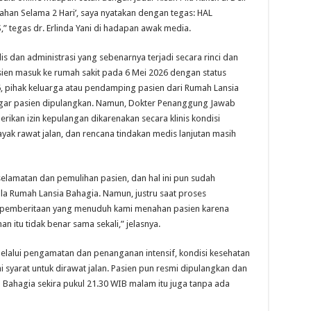
tahan Selama 2 Hari’, saya nyatakan dengan tegas: HAL
 tegas dr. Erlinda Yani di hadapan awak media.
 dan administrasi yang sebenarnya terjadi secara rinci dan
sien masuk ke rumah sakit pada 6 Mei 2026 dengan status
, pihak keluarga atau pendamping pasien dari Rumah Lansia
gar pasien dipulangkan. Namun, Dokter Penanggung Jawab
rikan izin kepulangan dikarenakan secara klinis kondisi
yak rawat jalan, dan rencana tindakan medis lanjutan masih
selamatan dan pemulihan pasien, dan hal ini pun sudah
lola Rumah Lansia Bahagia. Namun, justru saat proses
 pemberitaan yang menuduh kami menahan pasien karena
an itu tidak benar sama sekali,” jelasnya.
melalui pengamatan dan penanganan intensif, kondisi kesehatan
 syarat untuk dirawat jalan. Pasien pun resmi dipulangkan dan
 Bahagia sekira pukul 21.30 WIB malam itu juga tanpa ada