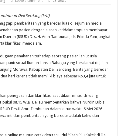
dang
Leave a comment
23 Views
Tambunan Deli Serdang:(k/ft)
nggapi pemberitaan yang beredar luas di sejumlah media
n penahanan pasien dengan alasan ketidakmampuan membayar
 Daerah (RSUD) Drs. H. Amri Tambunan, dr. Erlinda Yani, angkat
ta klarifikasi mendalam.
ugaan penahanan terhadap seorang pasien lanjut usia
an panti sosial Rumah Lansia Bahagia yang beralamat di Jalan
anjung Morawa, Kabupaten Deli Serdang. Berita yang beredar
a hari karena tidak memiliki biaya sebesar Rp3,4 juta untuk
rikan penegasan dan klarifikasi saat dikonfirmasi di ruang
ira pukul 08.15 WIB. Beliau membenarkan bahwa Nurdin Lubis
RSUD Drs.H.Amri Tambunan dalam kurun waktu 6 Mei 2026
a inti dari pemberitaan yang beredar adalah keliru dan
dia online maupun cetak dengan judul ‘Kisah Pilu Kakek di Deli