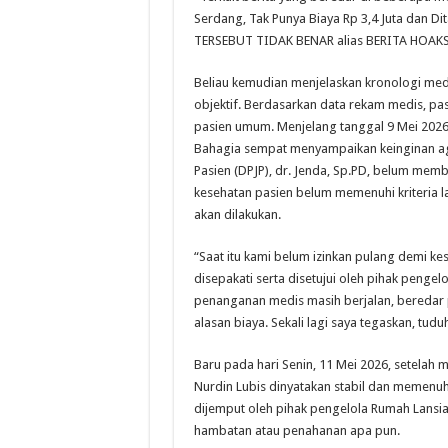
Serdang, Tak Punya Biaya Rp 3,4 Juta dan Di
TERSEBUT TIDAK BENAR alias BERITA HOAKS,”
Beliau kemudian menjelaskan kronologi medis
objektif. Berdasarkan data rekam medis, pa
pasien umum. Menjelang tanggal 9 Mei 2026
Bahagia sempat menyampaikan keinginan a
Pasien (DPJP), dr. Jenda, Sp.PD, belum membe
kesehatan pasien belum memenuhi kriteria la
akan dilakukan.
“Saat itu kami belum izinkan pulang demi ke
disepakati serta disetujui oleh pihak penge
penanganan medis masih berjalan, beredar
alasan biaya. Sekali lagi saya tegaskan, tuduh
Baru pada hari Senin, 11 Mei 2026, setelah 
Nurdin Lubis dinyatakan stabil dan memenuhi
dijemput oleh pihak pengelola Rumah Lansia
hambatan atau penahanan apa pun.