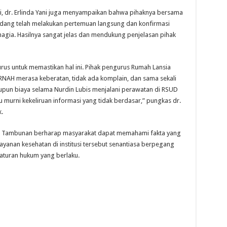
i, dr. Erlinda Yani juga menyampaikan bahwa pihaknya bersama
erdang telah melakukan pertemuan langsung dan konfirmasi
agia. Hasilnya sangat jelas dan mendukung penjelasan pihak
us untuk memastikan hal ini. Pihak pengurus Rumah Lansia
NAH merasa keberatan, tidak ada komplain, dan sama sekali
aupun biaya selama Nurdin Lubis menjalani perawatan di RSUD
tu murni kekeliruan informasi yang tidak berdasar,” pungkas dr.
.
Amri Tambunan berharap masyarakat dapat memahami fakta yang
anan kesehatan di institusi tersebut senantiasa berpegang
 aturan hukum yang berlaku.