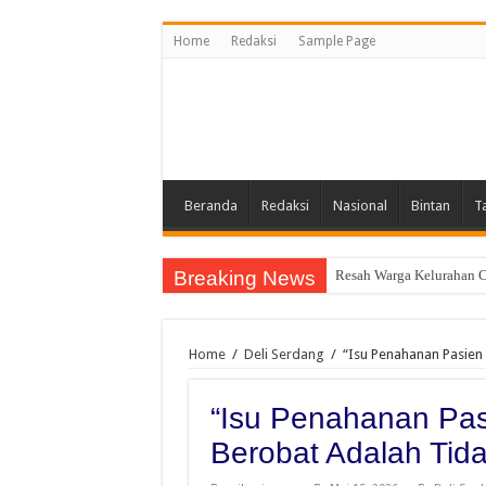
Home
Redaksi
Sample Page
Beranda
Redaksi
Nasional
Bintan
T
Breaking News
Resah Warga Kelurahan C
Home
/
Deli Serdang
/
“Isu Penahanan Pasien
“Isu Penahanan Pa
Berobat Adalah Tid