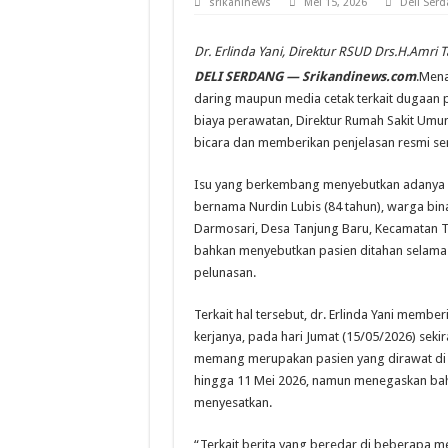
srikaninews
Mei 15, 2026
Deli Ser
Dr. Erlinda Yani, Direktur RSUD Drs.H.Amri 
DELI SERDANG — Srikandinews.com
.Mena
daring maupun media cetak terkait dugaa
biaya perawatan, Direktur Rumah Sakit Umum
bicara dan memberikan penjelasan resmi ser
Isu yang berkembang menyebutkan adanya d
bernama Nurdin Lubis (84 tahun), warga bina
Darmosari, Desa Tanjung Baru, Kecamatan T
bahkan menyebutkan pasien ditahan selama du
pelunasan.
Terkait hal tersebut, dr. Erlinda Yani membe
kerjanya, pada hari Jumat (15/05/2026) sek
memang merupakan pasien yang dirawat di 
hingga 11 Mei 2026, namun menegaskan bahw
menyesatkan.
“Terkait berita yang beredar di beberapa me