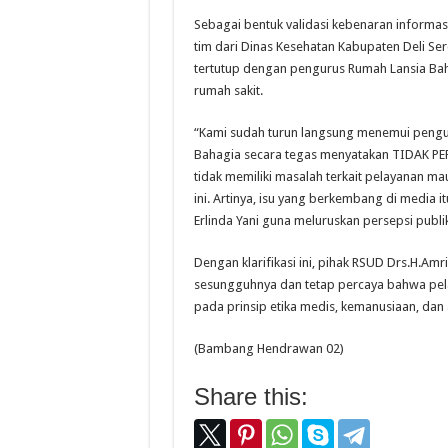
Sebagai bentuk validasi kebenaran informas
tim dari Dinas Kesehatan Kabupaten Deli S
tertutup dengan pengurus Rumah Lansia Bah
rumah sakit.
“Kami sudah turun langsung menemui pengur
Bahagia secara tegas menyatakan TIDAK PER
tidak memiliki masalah terkait pelayanan m
ini. Artinya, isu yang berkembang di media i
Erlinda Yani guna meluruskan persepsi publik
Dengan klarifikasi ini, pihak RSUD Drs.H.
sesungguhnya dan tetap percaya bahwa pelay
pada prinsip etika medis, kemanusiaan, dan
(Bambang Hendrawan 02)
Share this: