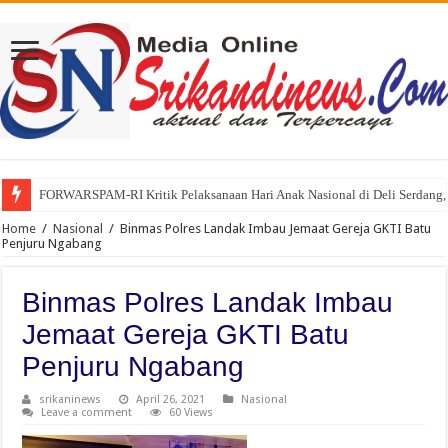
FORWARSPAM-RI Kritik Pelaksanaan Hari Anak Nasional di Deli Serdang, 
Home
/
Nasional
/
Binmas Polres Landak Imbau Jemaat Gereja GKTI Batu
Penjuru Ngabang
Binmas Polres Landak Imbau
Jemaat Gereja GKTI Batu
Penjuru Ngabang
srikaninews
April 26, 2021
Nasional
Leave a comment
60 Views