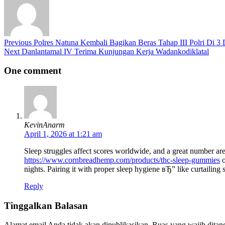
Previous
Polres Natuna Kembali Bagikan Beras Tahap III Polri Di 3 
Next
Danlantamal IV Terima Kunjungan Kerja Wadankodiklatal
One comment
KevinAnarm
April 1, 2026 at 1:21 am
Sleep struggles affect scores worldwide, and a great number ar
https://www.cornbreadhemp.com/products/thc-sleep-gummies
o
nights. Pairing it with proper sleep hygiene вЂ” like curtailing
Reply
Tinggalkan Balasan
Alamat email Anda tidak akan dipublikasikan.
Ruas yang wajib ditan