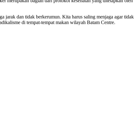
er merupakan bagian dari protokol kesehatan yang ditetapkan oleh
a jarak dan tidak berkerumun. Kita harus saling menjaga agar tidak
Radikalisme di tempat-tempat makan wilayah Batam Centre.