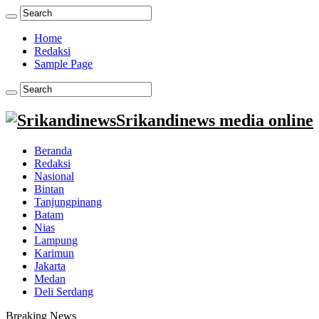
Home
Redaksi
Sample Page
Srikandinews media online
Beranda
Redaksi
Nasional
Bintan
Tanjungpinang
Batam
Nias
Lampung
Karimun
Jakarta
Medan
Deli Serdang
Breaking News