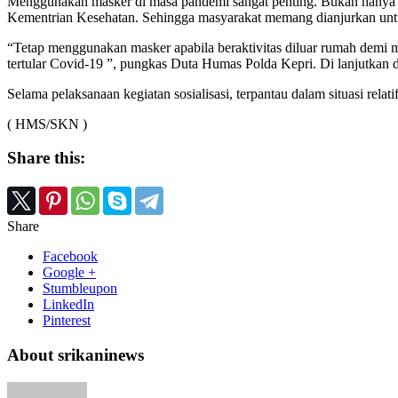
Menggunakan masker di masa pandemi sangat penting. Bukan hanya un
Kementrian Kesehatan. Sehingga masyarakat memang dianjurkan untu
“Tetap menggunakan masker apabila beraktivitas diluar rumah demi m
tertular Covid-19 ”, pungkas Duta Humas Polda Kepri. Di lanjutkan
Selama pelaksanaan kegiatan sosialisasi, terpantau dalam situasi relati
( HMS/SKN )
Share this:
Share
Facebook
Google +
Stumbleupon
LinkedIn
Pinterest
About srikaninews