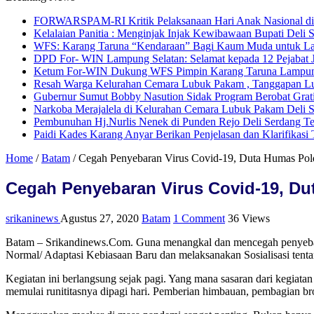
FORWARSPAM-RI Kritik Pelaksanaan Hari Anak Nasional di De
Kelalaian Panitia : Menginjak Injak Kewibawaan Bupati Deli 
WFS: Karang Taruna “Kendaraan” Bagi Kaum Muda untuk L
DPD For- WIN Lampung Selatan: Selamat kepada 12 Pejabat
Ketum For-WIN Dukung WFS Pimpin Karang Taruna Lampu
Resah Warga Kelurahan Cemara Lubuk Pakam , Tanggapan Lur
Gubernur Sumut Bobby Nasution Sidak Program Berobat Grat
Narkoba Merajalela di Kelurahan Cemara Lubuk Pakam Deli 
Pembunuhan Hj.Nurlis Nenek di Punden Rejo Deli Serdang T
Paidi Kades Karang Anyar Berikan Penjelasan dan Klarifikas
Home
/
Batam
/
Cegah Penyebaran Virus Covid-19, Duta Humas Pold
Cegah Penyebaran Virus Covid-19, Du
srikaninews
Agustus 27, 2020
Batam
1 Comment
36 Views
Batam – Srikandinews.Com. Guna menangkal dan mencegah penyebar
Normal/ Adaptasi Kebiasaan Baru dan melaksanakan Sosialisasi tenta
Kegiatan ini berlangsung sejak pagi. Yang mana sasaran dari kegiat
memulai runititasnya dipagi hari. Pemberian himbauan, pembagian bro