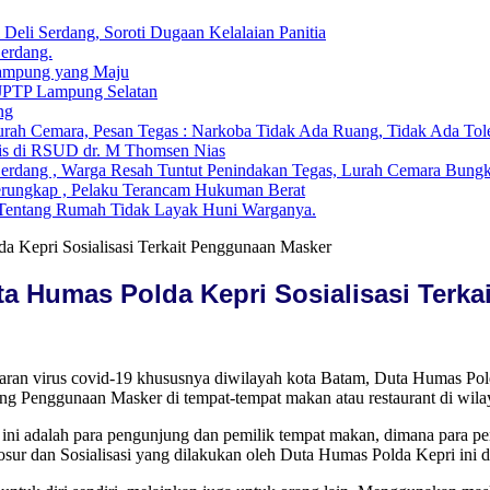
li Serdang, Soroti Dugaan Kelalaian Panitia
Serdang.
ampung yang Maju
 JPTP Lampung Selatan
ng
ah Cemara, Pesan Tegas : Narkoba Tidak Ada Ruang, Tidak Ada Tol
is di RSUD dr. M Thomsen Nias
Serdang , Warga Resah Tuntut Penindakan Tegas, Lurah Cemara Bun
erungkap , Pelaku Terancam Hukuman Berat
i Tentang Rumah Tidak Layak Huni Warganya.
a Kepri Sosialisasi Terkait Penggunaan Masker
ta Humas Polda Kepri Sosialisasi Terk
an virus covid-19 khususnya diwilayah kota Batam, Duta Humas Pol
ng Penggunaan Masker di tempat-tempat makan atau restaurant di wila
an ini adalah para pengunjung dan pemilik tempat makan, dimana para
sur dan Sosialisasi yang dilakukan oleh Duta Humas Polda Kepri ini d