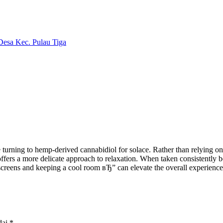
Desa Kec. Pulau Tiga
e turning to hemp-derived cannabidiol for solace. Rather than relying o
ffers a more delicate approach to relaxation. When taken consistently be
 screens and keeping a cool room вЂ” can elevate the overall experience 
dai
*