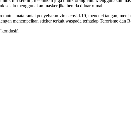
tuk diri sendiri, melainkan juga untuk orang lain. Menggunakan mask
k selalu menggunakan masker jika berada diluar rumah.
emutus mata rantai penyebaran virus covid-19, mencuci tangan, menjag
 dengan menempelkan sticker terkait waspada terhadap Terorisme dan 
f kondusif.