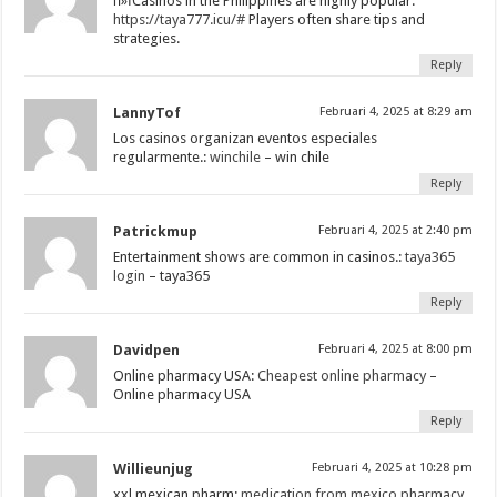
п»їCasinos in the Philippines are highly popular.
https://taya777.icu/#
Players often share tips and
strategies.
Reply
LannyTof
Februari 4, 2025 at 8:29 am
Los casinos organizan eventos especiales
regularmente.:
winchile
– win chile
Reply
Patrickmup
Februari 4, 2025 at 2:40 pm
Entertainment shows are common in casinos.:
taya365
login
– taya365
Reply
Davidpen
Februari 4, 2025 at 8:00 pm
Online pharmacy USA:
Cheapest online pharmacy
–
Online pharmacy USA
Reply
Willieunjug
Februari 4, 2025 at 10:28 pm
xxl mexican pharm:
medication from mexico pharmacy