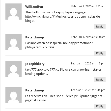
WilliamBen
Februari 1, 2025 at 6:31 am
The thrill of winning keeps players engaged.
http://winchile.pro/#
Muchos casinos tienen salas de
bingo.
Reply
Patrickmup
Februari 1, 2025 at 9:00 am
Casinos often host special holiday promotions.:
phtaya.tech
– phtaya
Reply
Josephblory
Februari 1, 2025 at 1:15 pm
taya777 app
taya777.icu
Players can enjoy high-stakes
betting options.
Reply
Patrickmup
Februari 1, 2025 at 1:44 pm
Las reservas en lГ­nea son fГЎciles y rГЎpidas.:
jugabet
–
jugabet casino
Reply