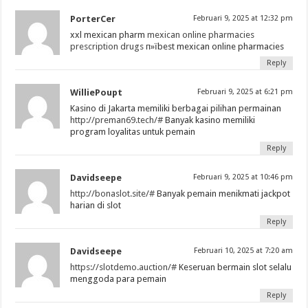
PorterCer
Februari 9, 2025 at 12:32 pm
xxl mexican pharm
mexican online pharmacies
prescription drugs
п»їbest mexican online pharmacies
Reply
WilliePoupt
Februari 9, 2025 at 6:21 pm
Kasino di Jakarta memiliki berbagai pilihan permainan
http://preman69.tech/#
Banyak kasino memiliki
program loyalitas untuk pemain
Reply
Davidseepe
Februari 9, 2025 at 10:46 pm
http://bonaslot.site/#
Banyak pemain menikmati jackpot
harian di slot
Reply
Davidseepe
Februari 10, 2025 at 7:20 am
https://slotdemo.auction/#
Keseruan bermain slot selalu
menggoda para pemain
Reply