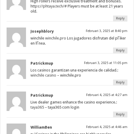
High rollers receive exclusive treatment and bonuses.
https://phtaya.tech/#
Players must be at least 21 years
old.
Reply
Josephblory
Februari 3, 2025 at 8:40 pm
winchile
winchile.pro
Los jugadores disfrutan del pГіker
en lГ­nea.
Reply
Patrickmup
Februari 3, 2025 at 11:05 pm
Los casinos garantizan una experiencia de calidad.:
winchile casino
– winchile.pro
Reply
Patrickmup
Februari 4, 2025 at 4:27 am
Live dealer games enhance the casino experience.:
taya365
– taya365 com login
Reply
WilliamBen
Februari 4, 2025 at 4:46 am