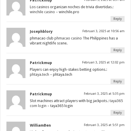
Patrickmup
Los casinos organizan noches de trivia divertidas.:
winchile casino
– winchile.pro
Reply
Josephblory
Februari 3, 2025 at 10:56 am
phmacao club
phmacao casino
The Philippines has a
vibrant nightlife scene.
Reply
Patrickmup
Februari 3, 2025 at 12:02 pm
Players can enjoy high-stakes betting options.:
phtaya.tech
– phtaya.tech
Reply
Patrickmup
Februari 3, 2025 at 5:35 pm
Slot machines attract players with big jackpots.:
taya365
com login
– taya365 login
Reply
WilliamBen
Februari 3, 2025 at 5:51 pm