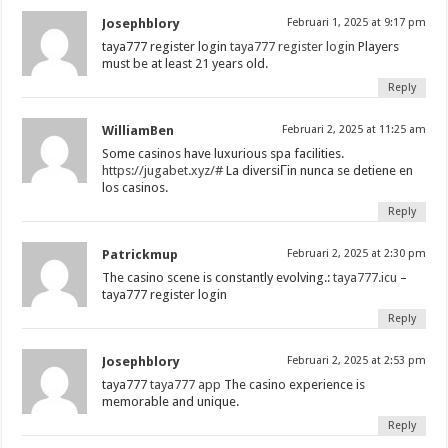
Josephblory
Februari 1, 2025 at 9:17 pm
taya777 register login
taya777 register login
Players
must be at least 21 years old.
Reply
WilliamBen
Februari 2, 2025 at 11:25 am
Some casinos have luxurious spa facilities.
https://jugabet.xyz/#
La diversiГіn nunca se detiene en
los casinos.
Reply
Patrickmup
Februari 2, 2025 at 2:30 pm
The casino scene is constantly evolving.:
taya777.icu
–
taya777 register login
Reply
Josephblory
Februari 2, 2025 at 2:53 pm
taya777
taya777 app
The casino experience is
memorable and unique.
Reply