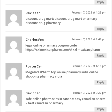
Reply
Davidpen
Februari 7, 2025 at 1:25 pm
discount drug mart:
discount drug mart pharmacy
–
discount drug pharmacy
Reply
CharlesVen
Februari 7, 2025 at 2:48 pm
legal online pharmacy coupon code
https://xxlmexicanpharm.com/#
xxl mexican pharm
Reply
PorterCer
Februari 7, 2025 at 6:16 pm
MegaIndiaPharm
top online pharmacy india
online
shopping pharmacy india
Reply
Davidpen
Februari 7, 2025 at 7:27 pm
safe online pharmacies in canada:
easy canadian pharm
– best canadian pharmacy
Reply