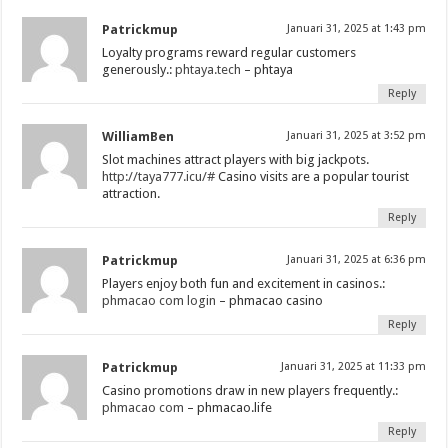
Patrickmup
Januari 31, 2025 at 1:43 pm
Loyalty programs reward regular customers
generously.:
phtaya.tech
– phtaya
Reply
WilliamBen
Januari 31, 2025 at 3:52 pm
Slot machines attract players with big jackpots.
http://taya777.icu/#
Casino visits are a popular tourist
attraction.
Reply
Patrickmup
Januari 31, 2025 at 6:36 pm
Players enjoy both fun and excitement in casinos.:
phmacao com login
– phmacao casino
Reply
Patrickmup
Januari 31, 2025 at 11:33 pm
Casino promotions draw in new players frequently.:
phmacao com
– phmacao.life
Reply