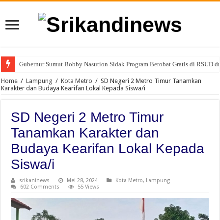
Gubernur Sumut Bobby Nasution Sidak Program Berobat Gratis di RSUD d
Narkoba Merajalela di Kelurahan Cemara Lubuk Pakam Deli Serdang , Wa
Home
/
Lampung
/
Kota Metro
/
SD Negeri 2 Metro Timur Tanamkan
Karakter dan Budaya Kearifan Lokal Kepada Siswa/i
SD Negeri 2 Metro Timur
Tanamkan Karakter dan
Budaya Kearifan Lokal Kepada
Siswa/i
srikaninews
Mei 28, 2024
Kota Metro
,
Lampung
602 Comments
55 Views