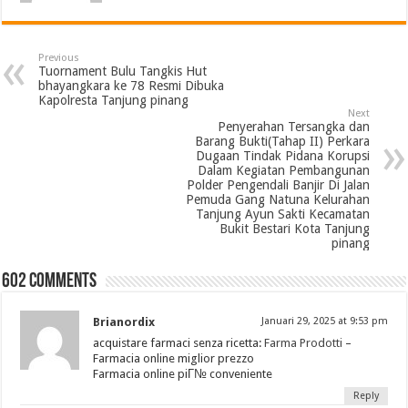
Previous
Tuornament Bulu Tangkis Hut
bhayangkara ke 78 Resmi Dibuka
Kapolresta Tanjung pinang
Next
Penyerahan Tersangka dan
Barang Bukti(Tahap II) Perkara
Dugaan Tindak Pidana Korupsi
Dalam Kegiatan Pembangunan
Polder Pengendali Banjir Di Jalan
Pemuda Gang Natuna Kelurahan
Tanjung Ayun Sakti Kecamatan
Bukit Bestari Kota Tanjung
pinang
602 comments
Brianordix
Januari 29, 2025 at 9:53 pm
acquistare farmaci senza ricetta:
Farma Prodotti
–
Farmacia online miglior prezzo
Farmacia online piГ№ conveniente
Reply