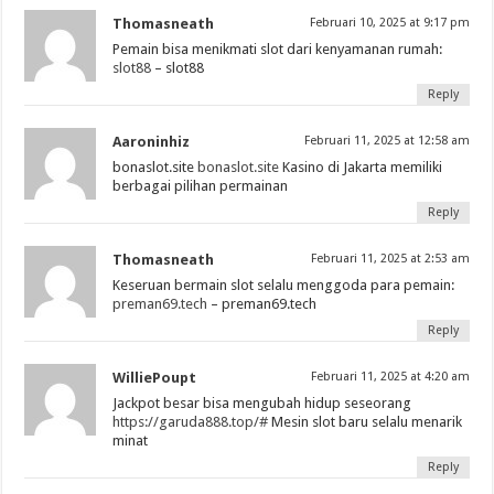
Thomasneath
Februari 10, 2025 at 9:17 pm
Pemain bisa menikmati slot dari kenyamanan rumah:
slot88
– slot88
Reply
Aaroninhiz
Februari 11, 2025 at 12:58 am
bonaslot.site
bonaslot.site
Kasino di Jakarta memiliki
berbagai pilihan permainan
Reply
Thomasneath
Februari 11, 2025 at 2:53 am
Keseruan bermain slot selalu menggoda para pemain:
preman69.tech
– preman69.tech
Reply
WilliePoupt
Februari 11, 2025 at 4:20 am
Jackpot besar bisa mengubah hidup seseorang
https://garuda888.top/#
Mesin slot baru selalu menarik
minat
Reply