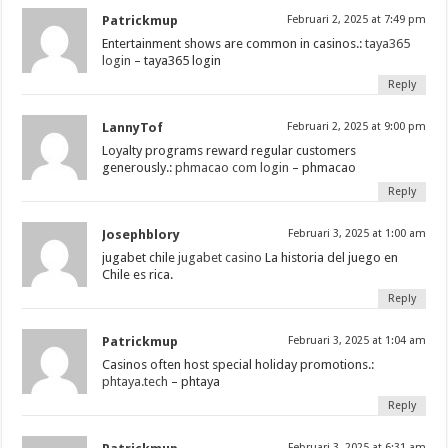
Patrickmup
Februari 2, 2025 at 7:49 pm
Entertainment shows are common in casinos.:
taya365
login
– taya365 login
Reply
LannyTof
Februari 2, 2025 at 9:00 pm
Loyalty programs reward regular customers
generously.:
phmacao com login
– phmacao
Reply
Josephblory
Februari 3, 2025 at 1:00 am
jugabet chile
jugabet casino
La historia del juego en
Chile es rica.
Reply
Patrickmup
Februari 3, 2025 at 1:04 am
Casinos often host special holiday promotions.:
phtaya.tech
– phtaya
Reply
Februari 3, 2025 at 6:31 am