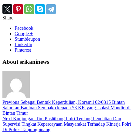
Share
Facebook
Google +
Stumbleupon
LinkedIn
Pinterest
About srikaninews
Previous
Sebagai Bentuk Keperdulian, Koramil 02/0315 Bintan
Salurkan Bantuan Sembako kepada 53 KK yang Isolasi Mandiri di
Bintan Timur
Next
Kunjungan Tim Puslitbang Polri Tentang Penelitian Dan
Supervisi Tingkat Kepercayaan Masyarakat Terhadap Kinerja Polri
Di Polres Tanjungpinang