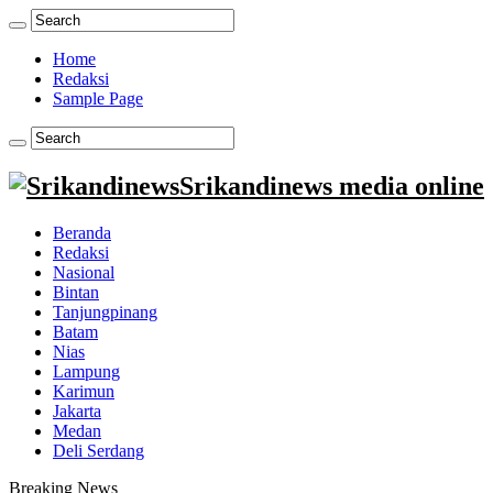
Home
Redaksi
Sample Page
Srikandinews media online
Beranda
Redaksi
Nasional
Bintan
Tanjungpinang
Batam
Nias
Lampung
Karimun
Jakarta
Medan
Deli Serdang
Breaking News