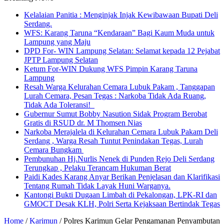
Kelalaian Panitia : Menginjak Injak Kewibawaan Bupati Deli
Serdang.
WFS: Karang Taruna “Kendaraan” Bagi Kaum Muda untuk
Lampung yang Maju
DPD For- WIN Lampung Selatan: Selamat kepada 12 Pejabat
JPTP Lampung Selatan
Ketum For-WIN Dukung WFS Pimpin Karang Taruna
Lampung
Resah Warga Kelurahan Cemara Lubuk Pakam , Tanggapan
Lurah Cemara, Pesan Tegas : Narkoba Tidak Ada Ruang,
Tidak Ada Toleransi!
Gubernur Sumut Bobby Nasution Sidak Program Berobat
Gratis di RSUD dr. M Thomsen Nias
Narkoba Merajalela di Kelurahan Cemara Lubuk Pakam Deli
Serdang , Warga Resah Tuntut Penindakan Tegas, Lurah
Cemara Bungkam
Pembunuhan Hj.Nurlis Nenek di Punden Rejo Deli Serdang
Terungkap , Pelaku Terancam Hukuman Berat
Paidi Kades Karang Anyar Berikan Penjelasan dan Klarifikasi
Tentang Rumah Tidak Layak Huni Warganya.
Kantongi Bukti Dugaan Limbah di Pekalongan, LPK-RI dan
GMOCT Desak KLH, Polri Serta Kejaksaan Bertindak Tegas
Home
/
Karimun
/
Polres Karimun Gelar Pengamanan Penyambutan