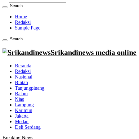
Home
Redaksi
Sample Page
Srikandinews media online
Beranda
Redaksi
Nasional
Bintan
Tanjungpinang
Batam
Nias
Lampung
Karimun
Jakarta
Medan
Deli Serdang
Breaking News