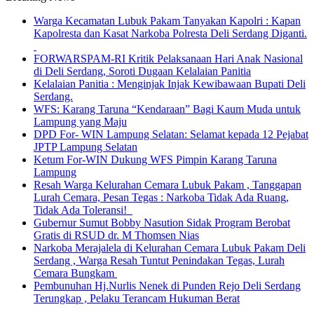
Warga Kecamatan Lubuk Pakam Tanyakan Kapolri : Kapan
Kapolresta dan Kasat Narkoba Polresta Deli Serdang Diganti.
FORWARSPAM-RI Kritik Pelaksanaan Hari Anak Nasional
di Deli Serdang, Soroti Dugaan Kelalaian Panitia
Kelalaian Panitia : Menginjak Injak Kewibawaan Bupati Deli
Serdang.
WFS: Karang Taruna “Kendaraan” Bagi Kaum Muda untuk
Lampung yang Maju
DPD For- WIN Lampung Selatan: Selamat kepada 12 Pejabat
JPTP Lampung Selatan
Ketum For-WIN Dukung WFS Pimpin Karang Taruna
Lampung
Resah Warga Kelurahan Cemara Lubuk Pakam , Tanggapan
Lurah Cemara, Pesan Tegas : Narkoba Tidak Ada Ruang,
Tidak Ada Toleransi!
Gubernur Sumut Bobby Nasution Sidak Program Berobat
Gratis di RSUD dr. M Thomsen Nias
Narkoba Merajalela di Kelurahan Cemara Lubuk Pakam Deli
Serdang , Warga Resah Tuntut Penindakan Tegas, Lurah
Cemara Bungkam
Pembunuhan Hj.Nurlis Nenek di Punden Rejo Deli Serdang
Terungkap , Pelaku Terancam Hukuman Berat