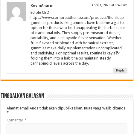
KevinAnarm
April 1, 2026 at 1:49 am
Edible CBD
https://www.cornbreadhemp.com/products/thc-sleep-
gummies
products like gummies have become a go-to
option for those who find unappealing the herbal taste
of traditional oils. They supply pre-measured doses,
portability, and a enjoyable flavor sensation. Whether
fruit-flavored or blended with botanical extracts,
gummies make daily supplementation uncomplicated
and satisfying. For optimal results, routine is key вЂ”
folding them into a habit helps maintain steady
cannabinoid levels across the day.
Reply
Tinggalkan Balasan
Alamat email Anda tidak akan dipublikasikan.
Ruas yang wajib ditandai
*
Komentar
*