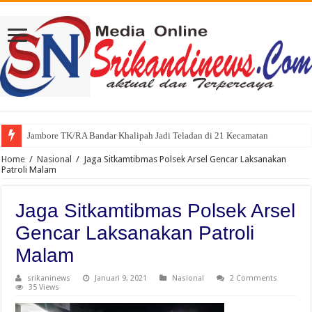
Jambore TK/RA Bandar Khalipah Jadi Teladan di 21 Kecamatan
Home
/
Nasional
/
Jaga Sitkamtibmas Polsek Arsel Gencar Laksanakan
Patroli Malam
Jaga Sitkamtibmas Polsek Arsel
Gencar Laksanakan Patroli
Malam
srikaninews
Januari 9, 2021
Nasional
2 Comments
35 Views