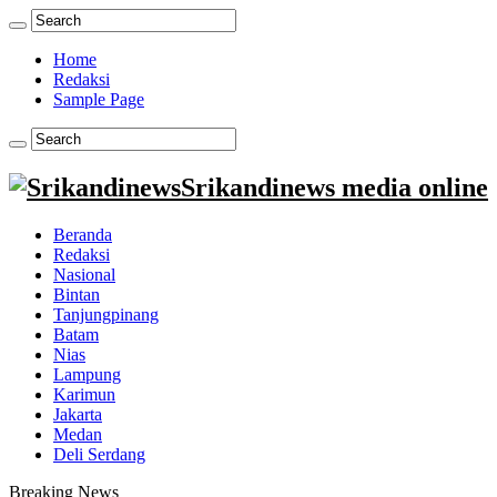
Home
Redaksi
Sample Page
Srikandinews media online
Beranda
Redaksi
Nasional
Bintan
Tanjungpinang
Batam
Nias
Lampung
Karimun
Jakarta
Medan
Deli Serdang
Breaking News