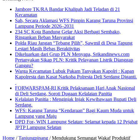
Jambore TK/RA Bandar Khalipah Jadi Teladan di 21
Kecamatan
Sah, Secara Aklamasi WFS Pimpin Karang Taruna Provinsi
Lampung Periode 2026–2031
234 SC Kota Bandung Gelar Aksi Berbagi Sembako,
Ringankan Beban Masyarakat
Polda Riau Jangan “Tebang Pilih”, Sawmil di Desa Tapung
Lestari Masih Bebas Beraktivitas
Dikeluarkan dari Grup PLN Menyapa, Srikandinews.com
Pertanyakan Sikap PLN: Kritik Pelayanan Listrik Dianggap
Ganggu?
Warga Kecamatan Lubuk Pakam Tanyakan Kapolri : Kapan
Kapolresta dan Kasat Narkoba Polresta Deli Serdang Diganti.
FORWARSPAM-RI Kritik Pelaksanaan Hari Anak Nasional
di Deli Serdang, Soroti Dugaan Kelalaian Panitia
Kelalaian Panitia : Menginjak Injak Kewibawaan Bupati Deli
Serdang.
WFS: Karang Taruna “Kendaraan” Bagi Kaum Muda untuk
Lampung yang Maju
DPD For- WIN Lampung Selatan: Selamat kepada 12 Pejabat
JPTP Lampung Selatan
Home
/
Tanjungpinang
/
Mendukung Semangat Wakaf Produktif